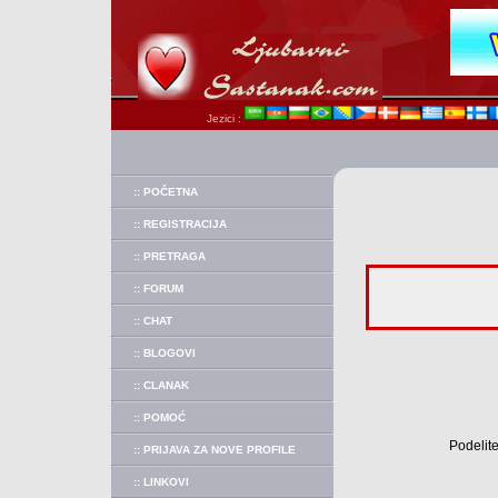
Jezici :
:: POČETNA
:: REGISTRACIJA
:: PRETRAGA
:: FORUM
:: CHAT
:: BLOGOVI
:: CLANAK
:: POMOĆ
Podelite
:: PRIJAVA ZA NOVE PROFILE
:: LINKOVI