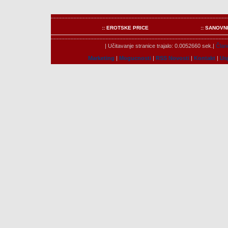
:: EROTSKE PRICE
:: SANOVN
| Učitavanje stranice trajalo: 0.0052660 sek.|
Člano
Marketing
|
Mogucnosti
|
RSS Novosti
|
Kontakt
|
Us