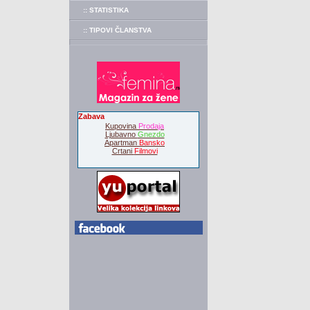
:: STATISTIKA
:: TIPOVI ČLANSTVA
Zabava
Kupovina
Prodaja
Ljubavno
Gnezdo
Apartman
Bansko
Crtani
Filmovi