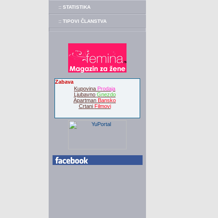
:: STATISTIKA
:: TIPOVI ČLANSTVA
Zabava
Kupovina
Prodaja
Ljubavno
Gnezdo
Apartman
Bansko
Crtani
Filmovi