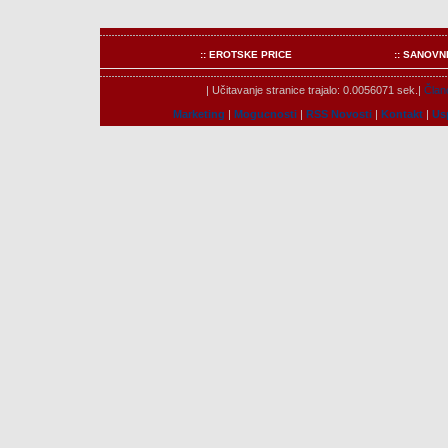
:: EROTSKE PRICE
:: SANOVN
| Učitavanje stranice trajalo: 0.0056071 sek.|
Člano
Marketing
|
Mogucnosti
|
RSS Novosti
|
Kontakt
|
Us