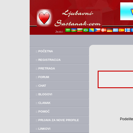
Jezici :
:: POČETNA
:: REGISTRACIJA
:: PRETRAGA
:: FORUM
:: CHAT
:: BLOGOVI
:: CLANAK
:: POMOĆ
Podelite
:: PRIJAVA ZA NOVE PROFILE
:: LINKOVI