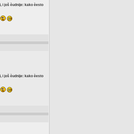
i još èudnije: kako èesto
i još èudnije: kako èesto