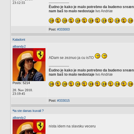
-----------------
23:12:55
Èudno je kako je malo potrebno da budemo sreæni, 
nam baš to malo nedostaje
Ivo Andriæ
Post:
#333003
Kaladont
albandy2
ADam se zeznuo ja cu isTO
-----------------
Èudno je kako je malo potrebno da budemo sreæni, 
nam baš to malo nedostaje
Ivo Andriæ
Posts: 5214
20. Nov 2010.
23:19:45
Post:
#333015
ªta ste danas kuvali ?
albandy2
nista idem na slavsku veceru