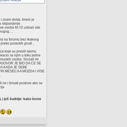
 pojavi Mladja
i znam dosta .Imeni je
u objasnjenje.
e osobe M I D ustvari iste
ugog.....
ora na forumu bez ikakvog
preko junackih grudi ,
ica koje su pravili njemu
zakacio sa njim u toku jedne
ak muskih osoba .Srozali mi
 ODGOVOR JE BIO DA CE SE
A KADA JE SEBE
RI MESECA A MOZDA I VISE
.
 ne i brisati postove ako se
nja
i još èudnije: kako èesto