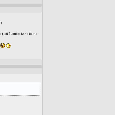
MO
i još èudnije: kako èesto