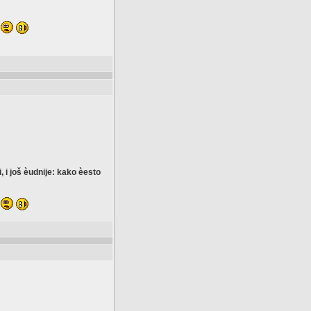
i još èudnije: kako èesto