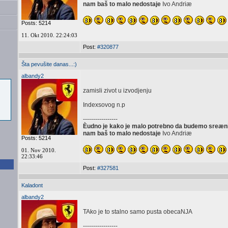
nam baš to malo nedostaje
Ivo Andriæ
Posts: 5214
11. Okt 2010. 22:24:03
Post:
#320877
Šta pevušite danas...:)
albandy2
zamisli zivot u izvodjenju
Indexsovog n.p
-----------------
Èudno je kako je malo potrebno da budemo sreæni, 
nam baš to malo nedostaje
Ivo Andriæ
Posts: 5214
01. Nov 2010.
22:33:46
Post:
#327581
Kaladont
albandy2
TAko je to stalno samo pusta obecaNJA
-----------------