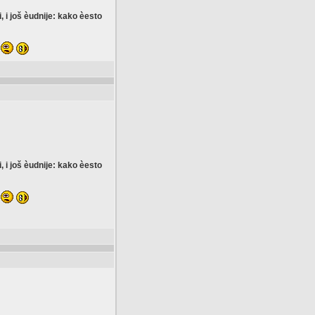
i još èudnije: kako èesto
i još èudnije: kako èesto