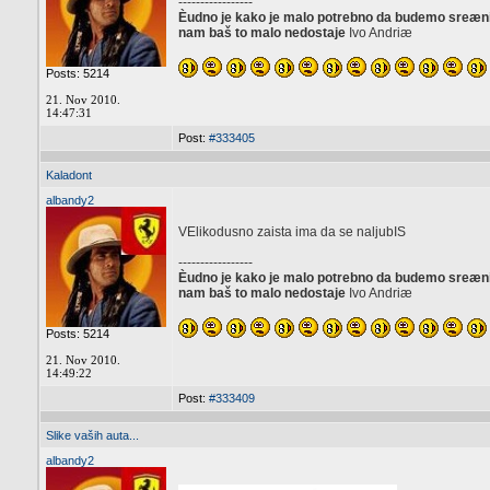
-----------------
Èudno je kako je malo potrebno da budemo sreæni, 
nam baš to malo nedostaje
Ivo Andriæ
Posts: 5214
21. Nov 2010.
14:47:31
Post:
#333405
Kaladont
albandy2
VElikodusno zaista ima da se naljubIS
-----------------
Èudno je kako je malo potrebno da budemo sreæni, 
nam baš to malo nedostaje
Ivo Andriæ
Posts: 5214
21. Nov 2010.
14:49:22
Post:
#333409
Slike vaših auta...
albandy2