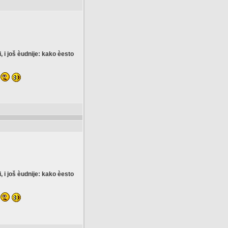
i još èudnije: kako èesto
i još èudnije: kako èesto