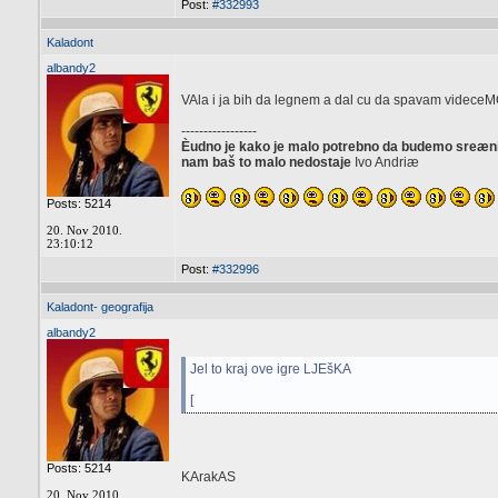
Post:
#332993
Kaladont
albandy2
VAla i ja bih da legnem a dal cu da spavam videce
-----------------
Èudno je kako je malo potrebno da budemo sreæni, 
nam baš to malo nedostaje
Ivo Andriæ
Posts: 5214
20. Nov 2010.
23:10:12
Post:
#332996
Kaladont- geografija
albandy2
Jel to kraj ove igre LJEšKA
[
Posts: 5214
KArakAS
20. Nov 2010.