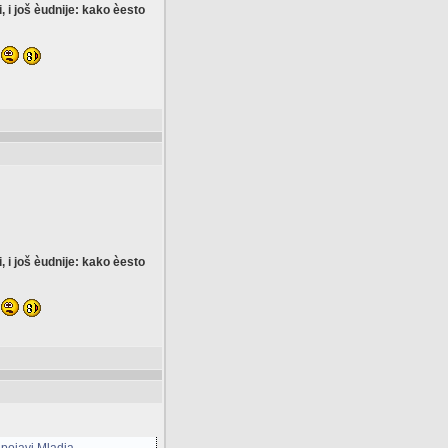
i još èudnije: kako èesto
i još èudnije: kako èesto