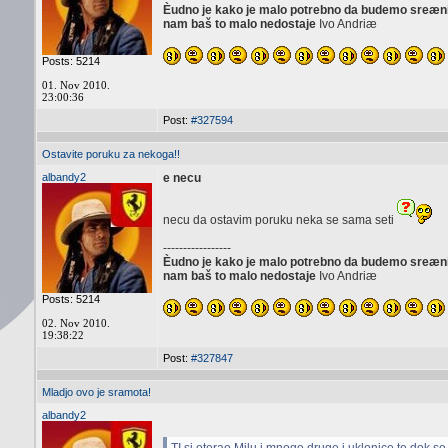
Èudno je kako je malo potrebno da budemo sreæni, 
nam baš to malo nedostaje
Ivo Andriæ
Posts: 5214
01. Nov 2010.
23:00:36
Post:
#327594
Ostavite poruku za nekoga!!
albandy2
e necu
necu da ostavim poruku neka se sama seti
-----------------
Èudno je kako je malo potrebno da budemo sreæni, 
nam baš to malo nedostaje
Ivo Andriæ
Posts: 5214
02. Nov 2010.
19:38:22
Post:
#327847
Mladjo ovo je sramota!
albandy2