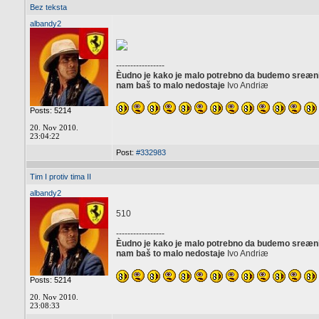
Bez teksta
albandy2
-----------------
Èudno je kako je malo potrebno da budemo sreæni, 
nam baš to malo nedostaje
Ivo Andriæ
Posts: 5214
20. Nov 2010.
23:04:22
Post:
#332983
Tim I protiv tima II
albandy2
510
-----------------
Èudno je kako je malo potrebno da budemo sreæni, 
nam baš to malo nedostaje
Ivo Andriæ
Posts: 5214
20. Nov 2010.
23:08:33