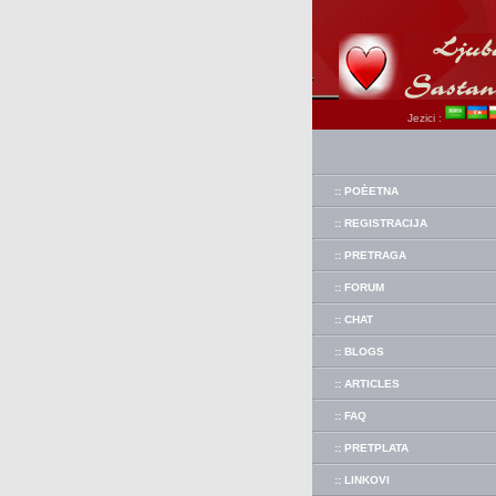
Jezici :
:: POÈETNA
:: REGISTRACIJA
:: PRETRAGA
:: FORUM
:: CHAT
:: BLOGS
:: ARTICLES
:: FAQ
:: PRETPLATA
:: LINKOVI