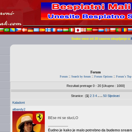
Svako vece od 20 casova okupljanje u
Forum
::
::
::
Forum
Search by forum
Forum Options
Forum`s Top
Rezultati pretrage 0 - 20 [Ukupno : 1000]
Stranice : [
1
]
2
3
4
. . .
50
Sljedeæi
Kaladont
albandy2
BEse mi se stucLO
-----------------
Èudno je kako je malo potrebno da budemo sreæni, 