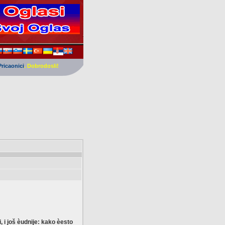
Pricaonici
. Dobrodosli!
i još èudnije: kako èesto