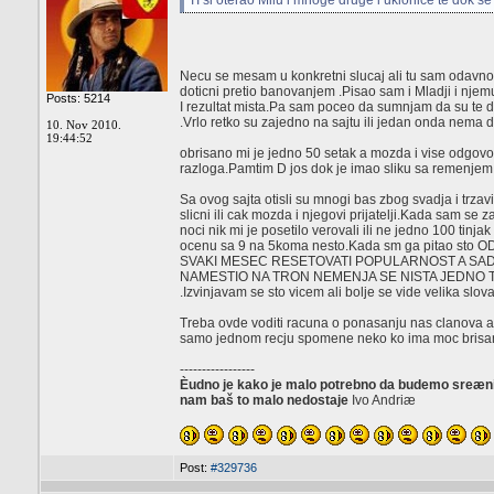
TI si oterao Milu i mnoge druge i uklonice te dok se
Necu se mesam u konkretni slucaj ali tu sam odavno 
doticni pretio banovanjem .Pisao sam i Mladji i njem
Posts: 5214
I rezultat mista.Pa sam poceo da sumnjam da su te dv
.Vrlo retko su zajedno na sajtu ili jedan onda nema dr
10. Nov 2010.
19:44:52
obrisano mi je jedno 50 setak a mozda i vise odgov
razloga.Pamtim D jos dok je imao sliku sa remenjem 
Sa ovog sajta otisli su mnogi bas zbog svadja i trzav
slicni ili cak mozda i njegovi prijatelji.Kada sam se 
noci nik mi je posetilo verovali ili ne jedno 100 tinj
ocenu sa 9 na 5koma nesto.Kada sm ga pitao sto
SVAKI MESEC RESETOVATI POPULARNOST A SAD
NAMESTIO NA TRON NEMENJA SE NISTA JEDNO T
.Izvinjavam se sto vicem ali bolje se vide velika slova
Treba ovde voditi racuna o ponasanju nas clanova ali
samo jednom recju spomene neko ko ima moc brisa
-----------------
Èudno je kako je malo potrebno da budemo sreæni, 
nam baš to malo nedostaje
Ivo Andriæ
Post:
#329736