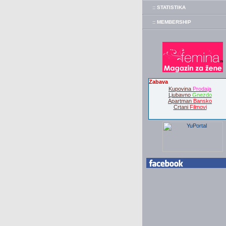
:: STATISTIKA
:: MEMBERSHIP
Zabava
Kupovina
Prodaja
Ljubavno
Gnezdo
Apartman
Bansko
Crtani
Filmovi