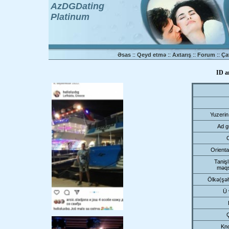
AzDGDating
Platinum
Əsas
::
Qeyd etmə
::
Axtarış
::
Forum
::
Ça
ID a
Yuzerin
Ad g
Orienta
Tanişl
məqs
Ölkə(şə
Ü 
Kn