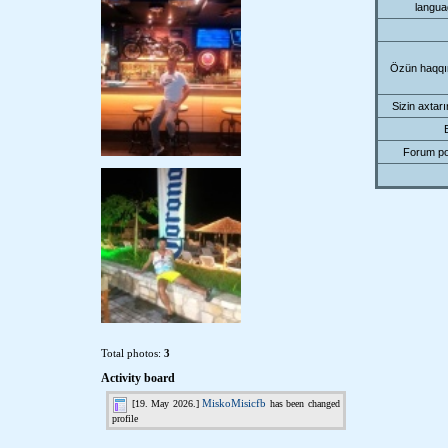
langu
Özün haqqı
Sizin axtarı
Forum p
Total photos:
3
Activity board