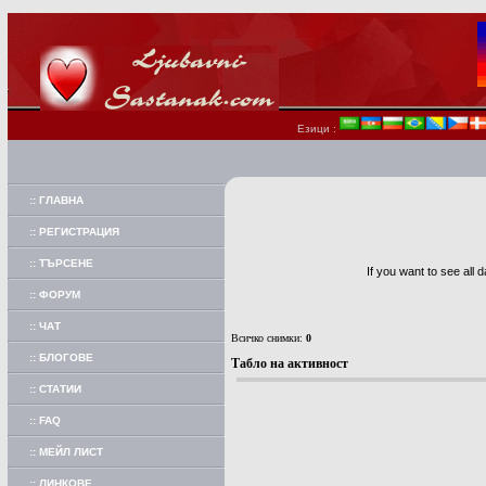
Езици :
:: ГЛАВНА
:: РЕГИСТРАЦИЯ
:: ТЪРСЕНЕ
If you want to see all 
:: ФОРУМ
:: ЧАТ
Всичко снимки:
0
:: БЛОГОВЕ
Табло на активност
:: СТАТИИ
:: FAQ
:: МЕЙЛ ЛИСТ
:: ЛИНКОВЕ