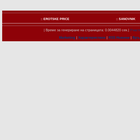
:: EROTSKE PRICE
:: SANOVNIK
| Време за генериране на страницата: 0.0044820 сек.|
Участ
Marketing
|
Характеристики
|
RSS Новини
|
Връ