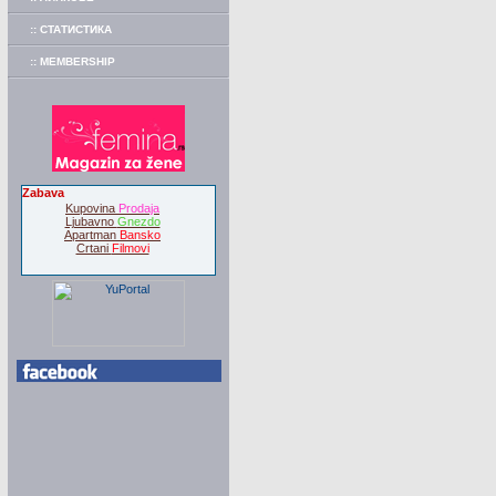
:: СТАТИСТИКА
:: MEMBERSHIP
Zabava
Kupovina
Prodaja
Ljubavno
Gnezdo
Apartman
Bansko
Crtani
Filmovi