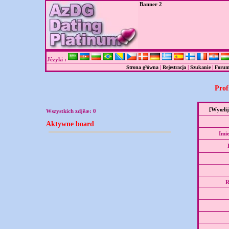
Banner 2
Jêzyki :
|
|
|
Strona g³ówna
Rejestracja
Szukanie
Foru
Prof
[Wyœli
Wszystkich zdjêæ:
0
Aktywne board
Imi
R