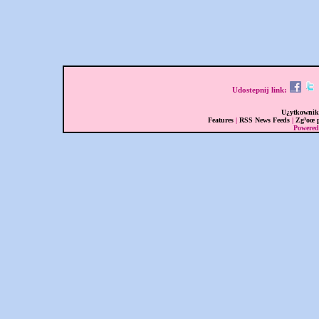
Udostepnij link:
U¿ytkownik
Features
|
RSS News Feeds
|
Zg³oœ 
Powere