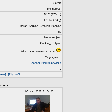
Serbia
Moj najlepsi
5'10" (178cm)
170 lbs (77kg)
English, Serbian, Croatian, Bosnian
da
nista odredjeno
Cooking, Religion
Volim uzivati, znam sta trazim
Mê¿czyzna -
Zobacz Blog Klubowicza
0
moœæ]
[Z³y profil]
ntarze
06. Wrz 2022. 21:54:20