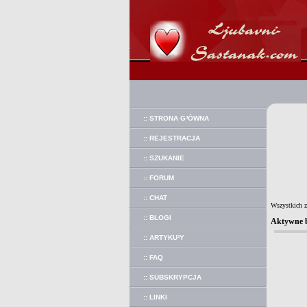
:: STRONA G³ÓWNA
:: REJESTRACJA
:: SZUKANIE
:: FORUM
:: CHAT
Wszystkich 
:: BLOGI
Aktywne 
:: ARTYKU³Y
:: FAQ
:: SUBSKRYPCJA
:: LINKI