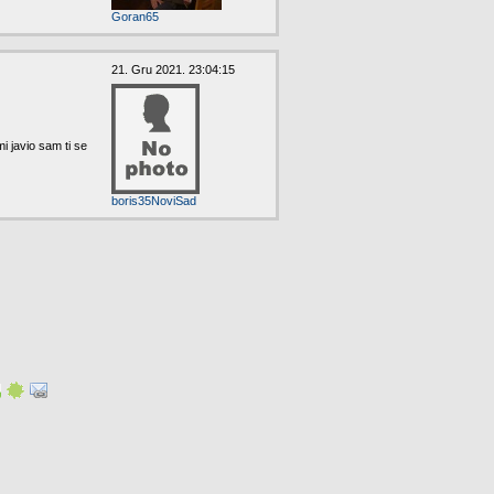
Goran65
21. Gru 2021. 23:04:15
i javio sam ti se
boris35NoviSad