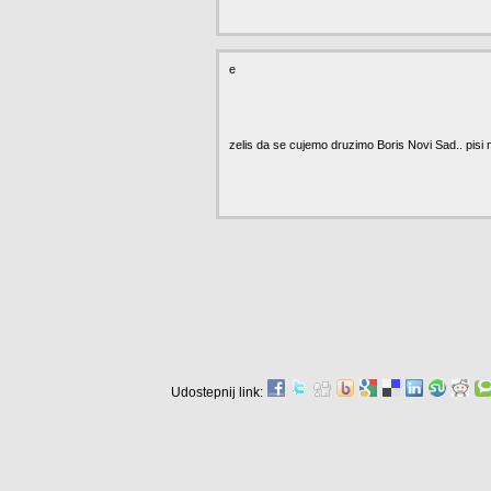
e
zelis da se cujemo druzimo Boris Novi Sad.. pisi m
Udostepnij link: