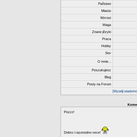
Pañstwo
Miasto
Wzrost
Waga
Znane jêzyki
Praca
Hobby
Sex
O mnie...
Poszukujesz
Blog
Posty na Forum
[Wyœlij wiado
Kome
Pozzz!
Dobro i razonodno vece!