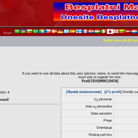
Jêzyki :
Svako vece od 20 cas
If you want to see all data about this user (picture, name, to send him message,
must only to register for free.
Profil ID#[0000220450]
[Wyœlij wiadomoœæ]
[Z³y profil]
Dostêp za
zdjêæ:
0
board
U¿ytkownik
Imie u¿ytkownika
Data narodzin
P³eæ
Orientacja
Rodzaj zwi¹zku