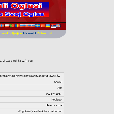
ova okupljanje u
Pricaonici
. Dobrodosli!
 virtual card, kiss...), you
broniony dla niezarejestrowanych u¿ytkowników
Anci69
Ana
09. Sty 1967.
Kobieta -
Heterosexual
d³ugotrwa³y zwi¹zek,for chat,for fun