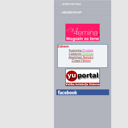
:: STATYSTYKA
:: MEMBERSHIP
Zabava
Kupovina
Prodaja
Ljubavno
Gnezdo
Apartman
Bansko
Crtani
Filmovi