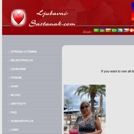
Jêzyki :
:: STRONA G³ÓWNA
:: REJESTRACJA
:: SZUKANIE
If you want to see all 
:: FORUM
:: CHAT
:: BLOGI
:: ARTYKU³Y
:: FAQ
:: SUBSKRYPCJA
:: LINKI