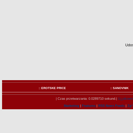
Udos
:: EROTSKE PRICE
:: SANOVNIK
| Czas przetwarzania: 0.0289710 sekund.|
U¿ytkowni
Marketing
|
Features
|
RSS News Feeds
|
Zg³