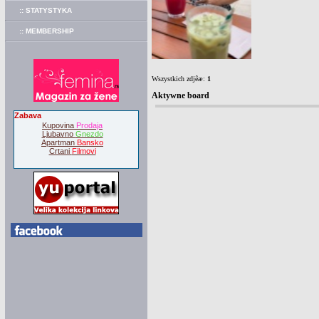
:: STATYSTYKA
:: MEMBERSHIP
Wszystkich zdjêæ:
1
Aktywne board
Zabava
Kupovina
Prodaja
Ljubavno
Gnezdo
Apartman
Bansko
Crtani
Filmovi