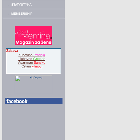
:: STATYSTYKA
:: MEMBERSHIP
Zabava
Kupovina
Prodaja
Ljubavno
Gnezdo
Apartman
Bansko
Crtani
Filmovi