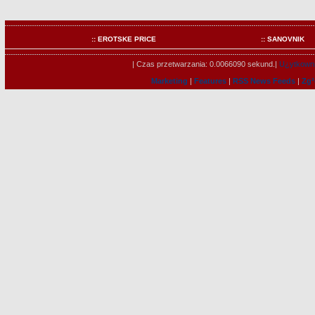
:: EROTSKE PRICE
:: SANOVNIK
| Czas przetwarzania: 0.0066090 sekund.|
U¿ytkowni
Marketing
|
Features
|
RSS News Feeds
|
Zg³