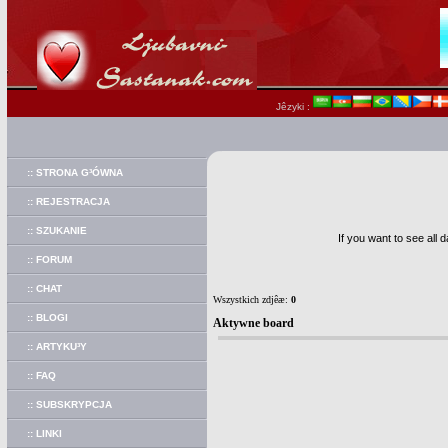
Jêzyki :
:: STRONA G³ÓWNA
:: REJESTRACJA
:: SZUKANIE
If you want to see all 
:: FORUM
:: CHAT
Wszystkich zdjêæ:
0
:: BLOGI
Aktywne board
:: ARTYKU³Y
:: FAQ
:: SUBSKRYPCJA
:: LINKI