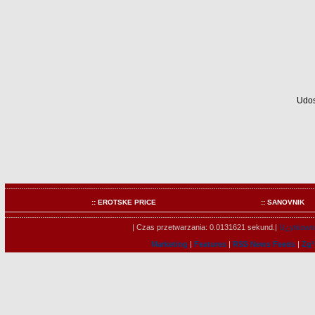
Udos
:: EROTSKE PRICE
:: SANOVNIK
| Czas przetwarzania: 0.0131621 sekund.|
U¿ytkowni
Marketing
|
Features
|
RSS News Feeds
|
Zg³