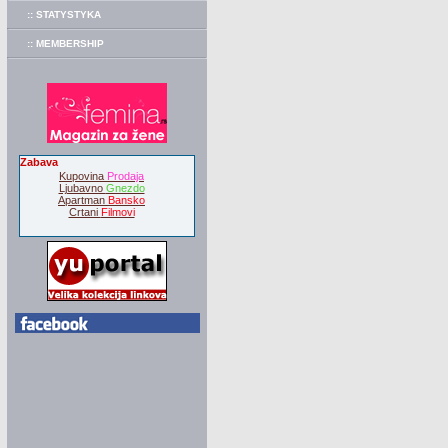
:: STATYSTYKA
:: MEMBERSHIP
Zabava
Kupovina
Prodaja
Ljubavno
Gnezdo
Apartman
Bansko
Crtani
Filmovi