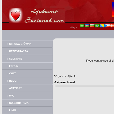
Jêzyki :
:: STRONA G³ÓWNA
:: REJESTRACJA
:: SZUKANIE
If you want to see all 
:: FORUM
:: CHAT
Wszystkich zdjêæ:
0
:: BLOGI
Aktywne board
:: ARTYKU³Y
:: FAQ
:: SUBSKRYPCJA
:: LINKI