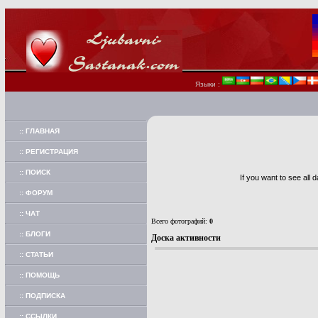
Языки :
:: ГЛАВНАЯ
:: РЕГИСТРАЦИЯ
:: ПОИСК
If you want to see all 
:: ФОРУМ
:: ЧАТ
Всего фотографий:
0
:: БЛОГИ
Доска активности
:: СТАТЬИ
:: ПОМОЩЬ
:: ПОДПИСКА
:: ССЫЛКИ