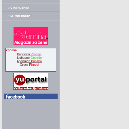
:: СТАТИСТИКА
:: MEMBERSHIP
Zabava
Kupovina
Prodaja
Ljubavno
Gnezdo
Apartman
Bansko
Crtani
Filmovi