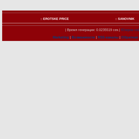
:: EROTSKE PRICE
:: SANOVNIK
| Время генерации: 0.0235519 сек.|
Юзеров се
Marketing
|
Возможности
|
RSS-каналы
|
Обратная