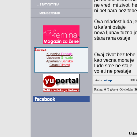
ne vredi mi zivot, he
:: STATYSTYKA
ni pet para bez tebe
:: MEMBERSHIP
Ova mladost luda j
u kafani ostaje
nova ljubav tuzna j
stara rana ostaje
Zabava
Kupovina
Prodaja
Ovaj zivot bez tebe
Ljubavno
Gnezdo
kao vecna mora je
Apartman
Bansko
Crtani
Filmovi
ludo srce ne staje
voleti ne prestaje
nicop
Data 
Autor:
Rating:
0
(0 g³osy), Odwiedzin:
3
Udos