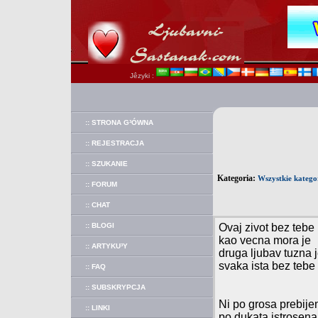
Jêzyki :
:: STRONA G³ÓWNA
:: REJESTRACJA
:: SZUKANIE
Kategoria:
Wszystkie katego
:: FORUM
:: CHAT
:: BLOGI
Ovaj zivot bez tebe
kao vecna mora je
:: ARTYKU³Y
druga ljubav tuzna 
svaka ista bez tebe
:: FAQ
:: SUBSKRYPCJA
Ni po grosa prebije
:: LINKI
po dukata istrosena