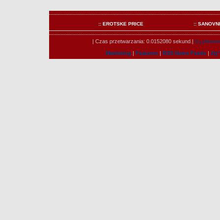
:: EROTSKE PRICE
:: SANOVN
| Czas przetwarzania: 0.0152080 sekund.|
U¿ytkowni
Marketing
|
Features
|
RSS News Feeds
|
Zg³