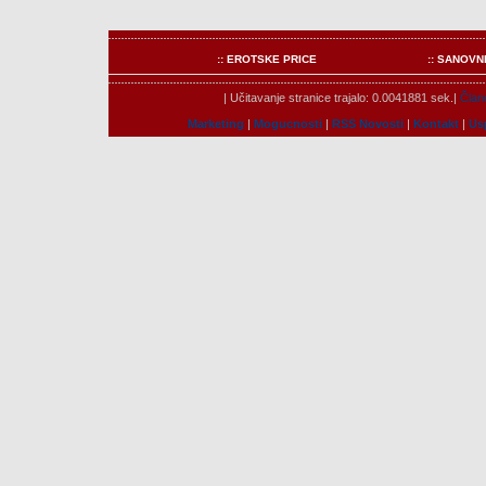
:: EROTSKE PRICE
:: SANOVN
| Učitavanje stranice trajalo: 0.0041881 sek.|
Člano
Marketing
|
Mogucnosti
|
RSS Novosti
|
Kontakt
|
Us