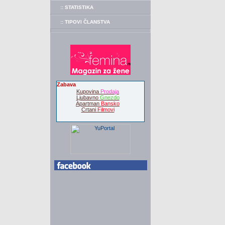
:: STATISTIKA
:: TIPOVI ČLANSTVA
Zabava
Kupovina
Prodaja
Ljubavno
Gnezdo
Apartman
Bansko
Crtani
Filmovi