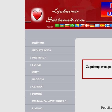
Jezici :
:: POČETNA
:: REGISTRACIJA
:: PRETRAGA
:: FORUM
Za pristup ovom pod
:: CHAT
:: BLOGOVI
:: CLANAK
:: POMOĆ
:: PRIJAVA ZA NOVE PROFILE
Podelite
:: LINKOVI