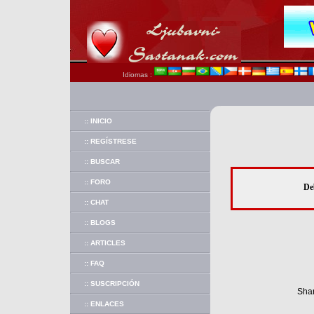
Idiomas :
:: INICIO
:: REGÍSTRESE
:: BUSCAR
:: FORO
De
:: CHAT
:: BLOGS
:: ARTICLES
:: FAQ
:: SUSCRIPCIÓN
Shar
:: ENLACES