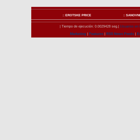
:: EROTSKE PRICE
:: SANOVN
| Tiempo de ejecución: 0.0029428 seg.|
Usuarios en l
Marketing
|
Features
|
RSS News Feeds
|
E