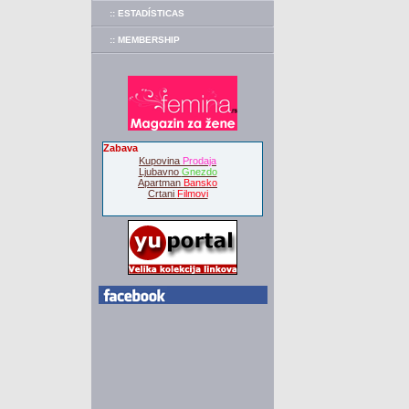
:: ESTADÍSTICAS
:: MEMBERSHIP
Zabava
Kupovina
Prodaja
Ljubavno
Gnezdo
Apartman
Bansko
Crtani
Filmovi