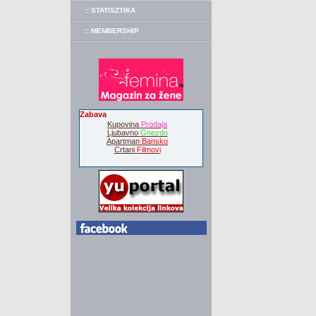
:: STATISZTIKA
:: MEMBERSHIP
Zabava
Kupovina
Prodaja
Ljubavno
Gnezdo
Apartman
Bansko
Crtani
Filmovi