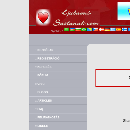
Nyelvek :
:: KEZDÕLAP
:: REGISZTRÁCIÓ
:: KERESÉS
:: FÓRUM
:: CHAT
:: BLOGS
:: ARTICLES
:: FAQ
:: FELIRATKOZÁS
Shar
:: LINKEK