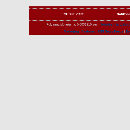
:: EROTSKE PRICE
:: SANOVN
| Folyamat idõtartama: 0.0031910 sec.|
Jelenleg itt tartózko
Marketing
|
Features
|
RSS News Feeds
|
És