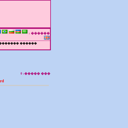
������ :
����� ��������
0
��� �����:
ard