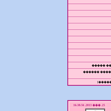
���� ��
���� ��� ��
[����
25. ��� 2013. 16:38:56