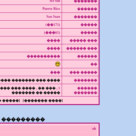
for fun
�������
Puerto Rico
������
San Juan
�������
(171��)
�����
(61���)
�����
����
��� �����
����
��� ������
����������
������
��
���
����� ���
� ������� ����� �����
�������
����� ������
,
��� ��
1 ,
������
����� �� �������
�������
� �����]
[���� �������]
���������
uh