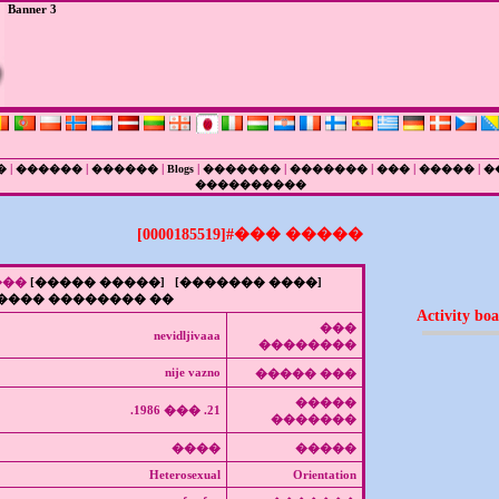
Banner 3
|
|
|
|
|
|
|
|
�
������
������
Blogs
�������
�������
���
�����
�
����������
����� ���#[0000185519]
���
[����� �����]
[���� �������]
�� �������� ����
Activity bo
���
nevidljivaaa
��������
nije vazno
��� �����
�����
21. ��� 1986.
�������
����
�����
Heterosexual
Orientation