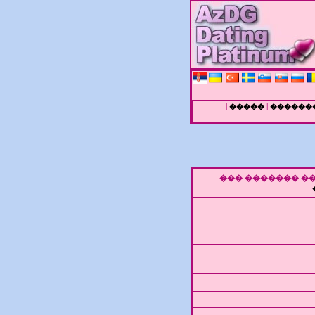
|
|
�����
������
���� ������� 