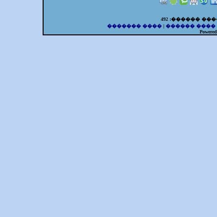
���� �������
|
���� ������
Powere