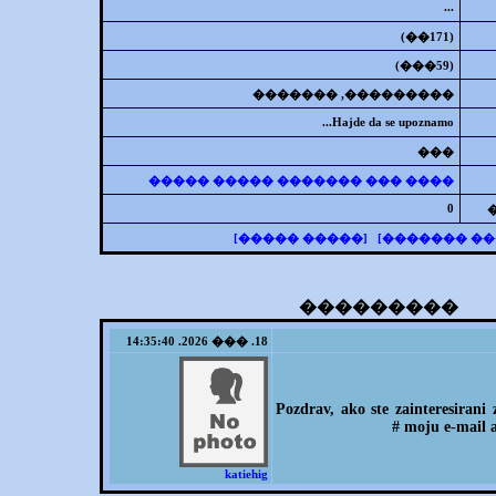
...
(171��)
(59���)
���������, �������
Hajde da se upoznamo...
���
���� ��� ������� ����� �����
0
[����� �����]
[���� �����
���������
18. ��� 2026. 14:35:40
Pozdrav, ako ste zainteresirani 
moju e-mail ad
katiehig