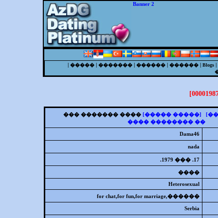
Banner 2
|
|
|
|
|
|
�����
�������
������
������
Blogs
���� ������� ���
[����� �����]
[�
�� �������� ����
Dama46
nada
17. ��� 1979.
����
Heterosexual
������,for chat,for fun,for marriage
Serbia