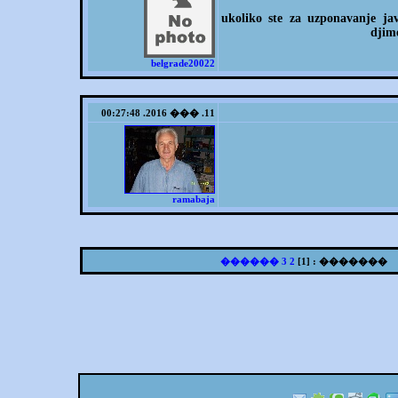
ukoliko ste za uzponavanje ja
djim
belgrade20022
11. ��� 2016. 00:27:48
ramabaja
������
3
2
]
1
������� : [