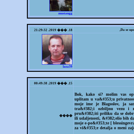
mustangg
Da se upo
18. ��� 2019. 21:29:32
laza39
15. ��� 2019. 00:49:38
Bok, kako si? molim vas opr
uplitam u va&#353;u privatnos
moje ime je Blagoslov, ja 
tra&#382;i ozbiljnu vezu 
pru&#382;iti priliku da se dob
����
ili udaljenosti, &#382;elio bih 
moje e-po&#353;te [ blessingevra
za vi&#353;e detalja o meni za