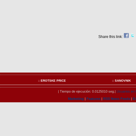
Share this link:
:: EROTSKE PRICE
:: SANOVNIK
| Tiempo de ejecución: 0.0125010 seg.|
Usuarios en l
Marketing
|
Features
|
RSS News Feeds
|
E