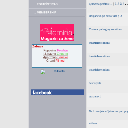
(
1
2
3
4
. 
Ljubavna prošlost...
:: ESTADÍSTICAS
:: MEMBERSHIP
Drugarstvo pa nesto vise ;-O
Custom packaging solutions
thearticlesolutions
Zabava
Kupovina
Prodaja
Ljubavno
Gnezdo
thearticlesolutions
Apartman
Bansko
Crtani
Filmovi
thearticlesolutions
bestvipsite
articlehot1
Da li verujete u ljubav na prvi po
adriana