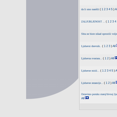
(
1
2
3
4
5
)
Al
da li smo nauèili
(
1
2
3
4
ZALJUBLJENOST ...
Shta ne biste nikad oprostili volj
(
1
2
3
)
All
Ljubavni dnevnik..
(
1
2
)
All
Ljubavna svastara...
(
1
2
3
4
5
)
A
Ljubavne misli...
(
1
2
)
All
Ljubavne zezancije...
Ostavimo poruku staroj/bivsoj lju
All