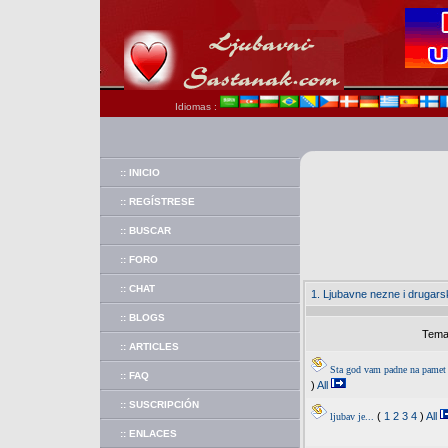
Idiomas :
:: INICIO
:: REGÍSTRESE
:: BUSCAR
:: FORO
:: CHAT
1. Ljubavne nezne i drugar
:: BLOGS
Tema
:: ARTICLES
Sta god vam padne na pamet 
:: FAQ
)
All
:: SUSCRIPCIÓN
(
1
2
3
4
)
All
ljubav je...
:: ENLACES