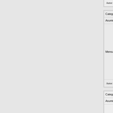
Autor
Categ
Asunt
Mensa
Autor
Categ
Asunt