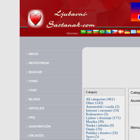
Idiomas :
:: INICIO
:: REGÍSTRESE
:: BUSCAR
:: FORO
:: CHAT
Category
Categ
All categories (461)
:: BLOGS
Asunt
Other (143)
Automobili i vozila (2)
:: ARTICLES
Internet i racunari (14)
Kulinarstvo (5)
:: FAQ
Ljubav i druzenje (171)
Muzika (39)
Nauka i tehnika (0)
:: SUSCRIPCIÓN
Mensa
Ostalo (70)
Politika i drustvo (10)
:: ENLACES
Sport (5)