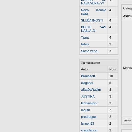
NASA VERA???
Categ
Novo izdanje
4
sajta
Asunt
SLUÈAJNOSTI
4
BOLJE VAS
4
NASLA :D
Tajna
4
ljubav
3
Samo zena
3
Top commenters
Mensa
Autor
Num
Branasoft
10
elagabal
5
aStaDaRadim
3
JUSTINA
3
terminator2
3
mouth
2
predragpei
2
Autor
lennon33
2
vragolancic
2