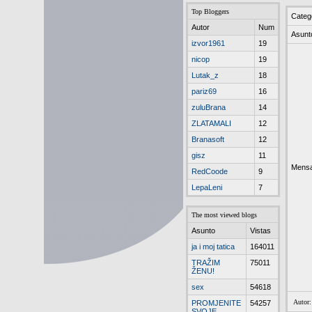
Top Bloggers
Categ
Autor
Num
Asunt
izvor1961
19
nicop
19
Lutak_z
18
pariz69
16
zuluBrana
14
ZLATAMALI
12
Branasoft
12
gisz
11
Mensa
RedCoode
9
LepaLeni
7
The most viewed blogs
Asunto
Vistas
ja i moj tatica
164011
TRAŽIM
75011
ŽENU!
sex
54618
Autor
PROMJENITE
54257
SVOJE