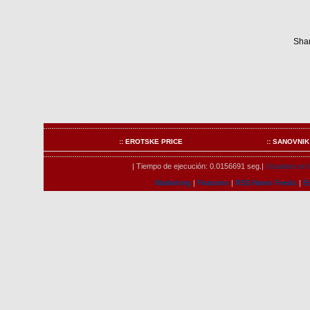
Shar
:: EROTSKE PRICE
:: SANOVNIK
| Tiempo de ejecución: 0.0156691 seg.|
Usuarios en l
Marketing
|
Features
|
RSS News Feeds
|
E