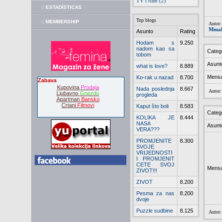
TV i film (2)
:: ESTADÍSTICAS
Top blogs
:: MEMBERSHIP
Autor:
Mmal
Asunto
Rating
Hodam s
9.250
nadom kao sa
Categ
tobom
Asunt
what is love?
8.889
Mensa
Ko-rak u nazad
8.700
Zabava
Kupovina
Prodaja
Nada poslednja
8.667
Autor
Ljubavno
Gnezdo
progleda
Apartman
Bansko
Crtani
Filmovi
Kaput što boli
8.583
Categ
KOLIKA JE
8.444
NASA
Asunt
VERA???
PROMJENITE
8.300
SVOJE
VRIJEDNOSTI
I PROMJENIT
CETE SVOJ
Mensa
ZIVOT!!!
ZIVOT
8.200
Pesma za nas
8.200
dvoje
Puzzle sudbine
8.125
Autor