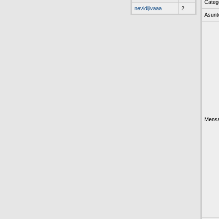
Categ
nevidljivaaa
2
Asunt
Mensa