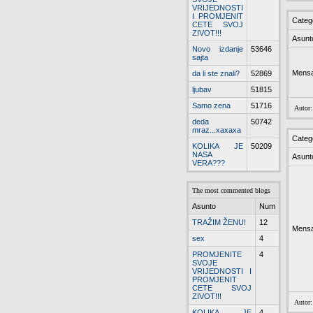
VRIJEDNOSTI
I PROMJENIT
Categ
CETE SVOJ
ZIVOT!!!
Asunt
Novo izdanje
53646
sajta
Mensa
da li ste znali?
52869
ljubav
51815
Samo zena
51716
Autor
deda
50742
mraz...xaxaxa
Categ
KOLIKA JE
50209
NASA
Asunt
VERA???
The most commented blogs
Asunto
Num
TRAŽIM ŽENU!
12
Mensa
sex
4
PROMJENITE
4
SVOJE
VRIJEDNOSTI I
PROMJENIT
CETE SVOJ
ZIVOT!!!
Autor
KOLIKA JE
4