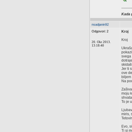
---------
Kada g
nsadjanin92
Odgovori: 2
Kroj
Kroj
20. Okt 2013.
13:18:40
Ukrašæ
pokazi
svega 
dotraj
skidat
Jer ti 
ove de
biljem
Na po
Zašiva
moju k
shvata
To je 
Ljubav
miris,
Tetovi
Evo, si
Ti si 