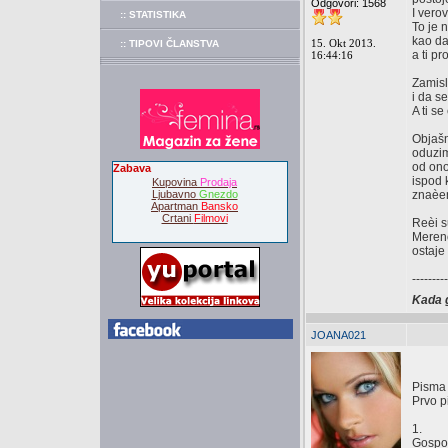
Odgovori: 1568
I vero
:: STATISTIKA
To je 
kao da
15. Okt 2013.
:: TIPOVI ČLANSTVA
a ti pr
16:44:16
Zamisl
i da se
A ti s
Objašn
oduzim
od ono
Zabava
ispod 
Kupovina
Prodaja
Ljubavno
Gnezdo
znaèen
Apartman
Bansko
Crtani
Filmovi
Reèi s
Meren
ostaje
---------
Kada g
JOANA021
Pisma 
Prvo 
1.
Gospoð