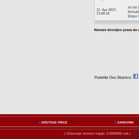
ini mi 
22. Apr 2023.
trenut
13:00:18
lj
https:
Nemate dovoljno prava da 
Podelite Ovu Stranicu:
:: EROTSKE PRICE
:: SANOVNIK
| Učitavanje stranice trajalo: 0.0088890 sek.|
Člano