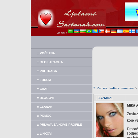
Jezici :
:: POČETNA
:: REGISTRACIJA
:: PRETRAGA
:: FORUM
2. Zabava, kultura, umetnost
>
:: CHAT
:: BLOGOVI
JOANA021
Mika A
:: CLANAK
Zasluz
:: POMOĆ
koje v
:: PRIJAVA ZA NOVE PROFILE
Probaš
I odje
:: LINKOVI
postoj