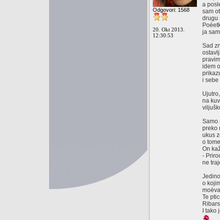
a posl
Odgovori: 1568
sam ot
drugu 
Poèetk
20. Okt 2013.
ja sam
12:30:53
Sad zn
ostavl
pravim
idem o
prikaz
i sebe
Ujutro
na kuv
viljuš
Samo n
preko 
ukus z
o tome
On kaž
- Prir
ne tra
Jedino
o koji
moèvar
Te pti
Ribars
I tako 