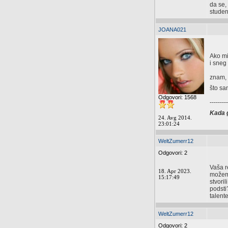
da se,
studen
JOANA021
Ako mi 
i sneg
znam, 
što s
Odgovori: 1568
---------
Kada g
24. Avg 2014.
23:01:24
WeltZumerr12
Odgovori: 2
Vaša r
18. Apr 2023.
možemo 
15:17:49
stvori
podsti
talente
WeltZumerr12
Odgovori: 2