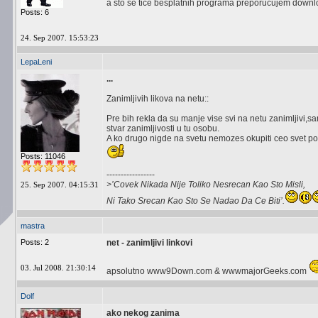
a sto se tice besplatnih programa preporucujem down
Posts: 6
24. Sep 2007. 15:53:23
LepaLeni
...
Zanimljivih likova na netu::
Pre bih rekla da su manje vise svi na netu zanimljivi,s
stvar zanimljivosti u tu osobu.
A ko drugo nigde na svetu nemozes okupiti ceo svet po
Posts: 11046
-----------------
>’Covek Nikada Nije Toliko Nesrecan Kao Sto Misli,
25. Sep 2007. 04:15:31
Ni Tako Srecan Kao Sto Se Nadao Da Ce Biti’.
mastra
Posts: 2
net - zanimljivi linkovi
03. Jul 2008. 21:30:14
apsolutno www9Down.com & wwwmajorGeeks.com
Dolf
ako nekog zanima