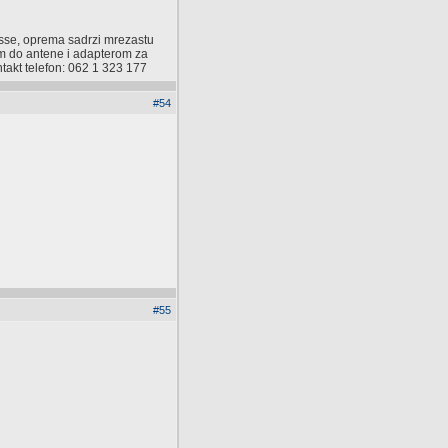
sse, oprema sadrzi mrezastu
om do antene i adapterom za
takt telefon: 062 1 323 177
#54
#55