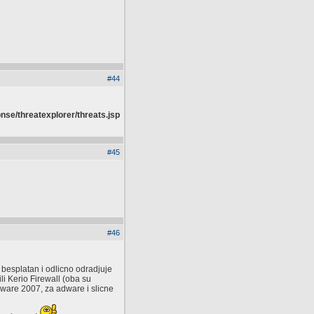
#44
se/threatexplorer/threats.jsp
#45
#46
besplatan i odlicno odradjuje
li Kerio Firewall (oba su
Aware 2007, za adware i slicne