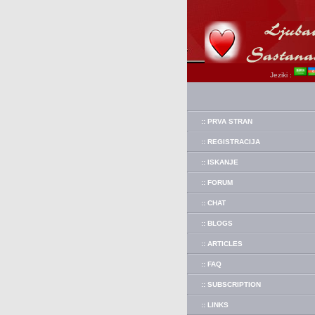
Jeziki :
:: PRVA STRAN
:: REGISTRACIJA
:: ISKANJE
:: FORUM
:: CHAT
:: BLOGS
:: ARTICLES
:: FAQ
:: SUBSCRIPTION
:: LINKS