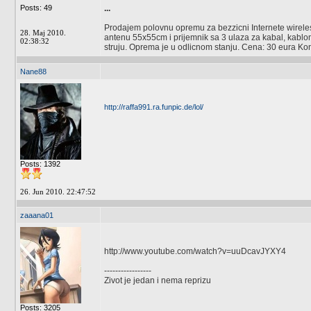
Posts: 49
...
Prodajem polovnu opremu za bezzicni Internete wirele
28. Maj 2010.
antenu 55x55cm i prijemnik sa 3 ulaza za kabal, kabl
02:38:32
struju. Oprema je u odlicnom stanju. Cena: 30 eura Kon
Nane88
http://raffa991.ra.funpic.de/lol/
Posts: 1392
26. Jun 2010. 22:47:52
zaaana01
http://www.youtube.com/watch?v=uuDcavJYXY4
-----------------
Zivot je jedan i nema reprizu
Posts: 3205