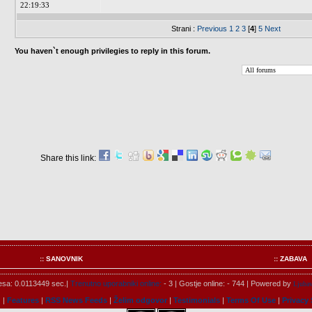
22:19:33
Strani :
Previous
1
2
3
[
4
]
5
Next
You haven`t enough privilegies to reply in this forum.
Share this link:
:: SANOVNIK
:: ZABAVA
cesa: 0.0113449 sec.|
Trenutno uporabniki online:
- 3 | Gostje online: - 744 | Powered by
Ljubav
g
|
Features
|
RSS News Feeds
|
Želim odgovor
|
Testimonials
|
Terms Of Use
|
Privacy