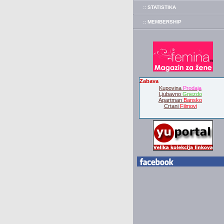
:: STATISTIKA
:: MEMBERSHIP
Zabava
Kupovina
Prodaja
Ljubavno
Gnezdo
Apartman
Bansko
Crtani
Filmovi