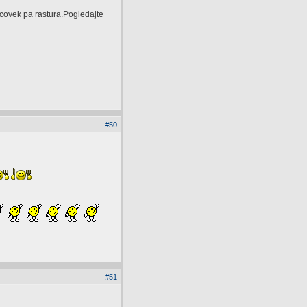
ka covek pa rastura.Pogledajte
#50
#51