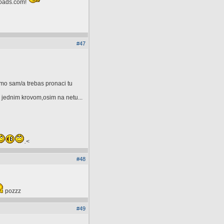
loads.com!
#47
amo sam/a trebas pronaci tu
 jednim krovom,osim na netu...
.<
#48
pozzz
#49