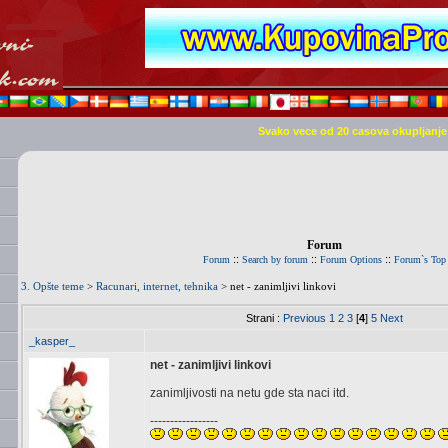
Svako vece od 20 casova okupljanj
Forum
::
::
::
Forum
Search by forum
Forum Options
Forum`s Top
3. Opšte teme
>
Racunari, internet, tehnika
> net - zanimljivi linkovi
Strani :
Previous
1
2
3
[
4
]
5
Next
_kasper_
net - zanimljivi linkovi
zanimljivosti na netu gde sta naci itd.
-----------------