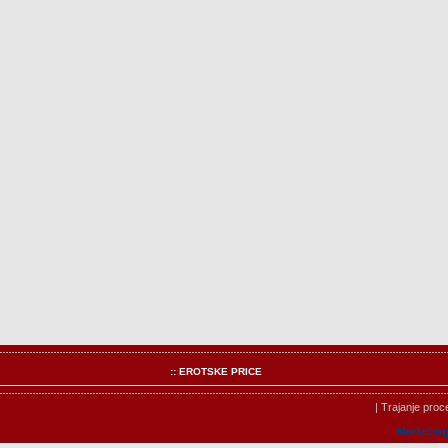
:: EROTSKE PRICE
| Trajanje pro
Marketin