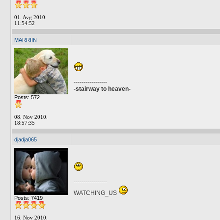
01. Avg 2010.
11:54:52
MARRIIN
-----------------
-stairway to heaven-
Posts: 572
08. Nov 2010.
18:57:35
djadja065
-----------------
WATCHING_US
Posts: 7419
16. Nov 2010.