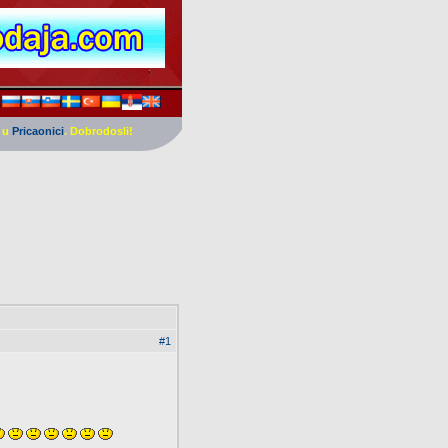
e u
Pricaonici
. Dobrodosli!
#1