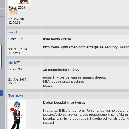
Posts: 2309
22. Maj 2006.
12:58:01
modul
Posts: 127
lista novih virusa
http://www.symantec.com/enterprise/security_respon
23. Nov 2006.
17:35:41
visnja77
Posts: 36
za annastasiju i m3icu
jedan link koji ce vam se sigurno dopasti
21. Avg 2007.
htt:/blogoye.org/mistichna/
15:07:38
pozzz
Tvoj_neko
Dobar besplatan antivirus
Probaj sa BitDefender-om. Personal edition je potpuno 
posao. A sto se firewall-a tice prepoucujem ZoneAlarm i
besplatna za licnu upotrebu). Takodje od koristi je Ad-
napasti.