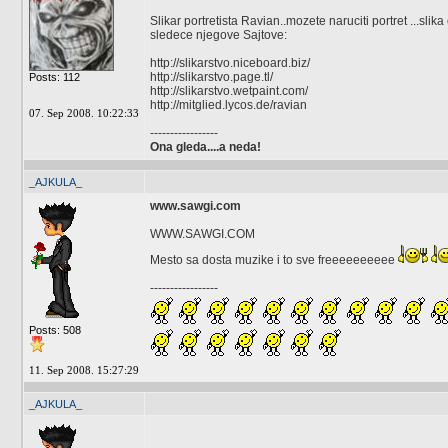
Slikar portretista Ravian..mozete naruciti portret ...sli
sledece njegove Sajtove:
http://slikarstvo.niceboard.biz/
http://slikarstvo.page.tl/
Posts: 112
http://slikarstvo.wetpaint.com/
http://mitglied.lycos.de/ravian
07. Sep 2008. 10:22:33
-----------------
Ona gleda....a neda!
_AJKULA_
www.sawgi.com
WWW.SAWGI.COM
Mesto sa dosta muzike i to sve freeeeeeeeee
-----------------
Posts: 508
11. Sep 2008. 15:27:29
_AJKULA_