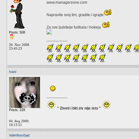
www.managerzone.com
Napravite svoj tim, gradite i igrajte
Za sve ljubitelje fudbala i hokeja
Posts: 508
-----------------
26. Nov 2008.
23:45:23
Ivani
-----------------
" Ziveti i biti ziv nije isto "
Posts: 228
04. Avg 2009.
16:13:51
VolimNoviSad