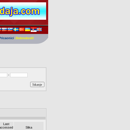
Pricaonici
. Dobrodosli!
-
Last
accessed
Slika