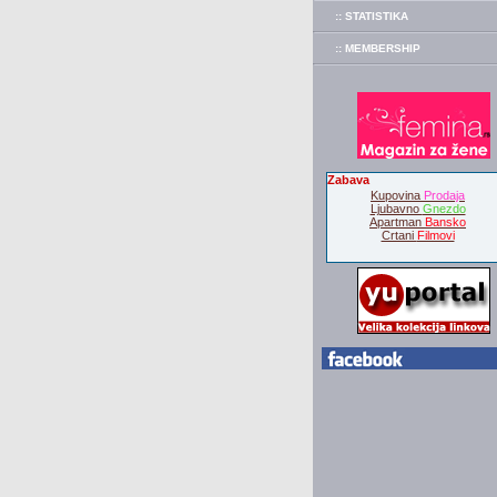
:: STATISTIKA
:: MEMBERSHIP
Zabava
Kupovina
Prodaja
Ljubavno
Gnezdo
Apartman
Bansko
Crtani
Filmovi