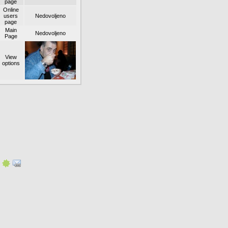
page
Online
users
Nedovoljeno
page
Main
Nedovoljeno
Page
View
options