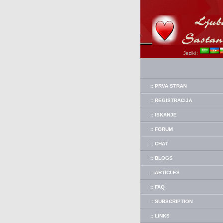
Jeziki :
:: PRVA STRAN
:: REGISTRACIJA
:: ISKANJE
:: FORUM
:: CHAT
:: BLOGS
:: ARTICLES
:: FAQ
:: SUBSCRIPTION
:: LINKS