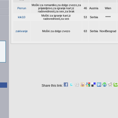
Moški za romantiko,za dolgo zvezo,za
Perrun
prijateljstvo,za igranje kart,iz
46
Austria
Wien
radovednosti,za sex,za brak
Moški za igranje kart,iz
kiki10
53
Serbia
*****
radovednosti,za sex
zakivanje
Moški za dolgo zvezo
63
Serbia
NoviBeograd
Share this link: