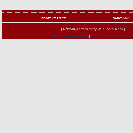
:: EROTSKE PRICE
:: SANOVNIK
| Učitavanje stranice trajalo: 0.0222430 sek.|
Člano
Marketing
|
Mogucnosti
|
RSS Novosti
|
Kontakt
|
Us