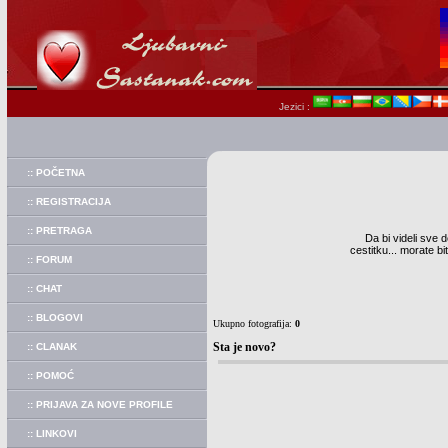
Jezici :
:: POČETNA
:: REGISTRACIJA
:: PRETRAGA
Da bi videli sve d
cestitku... morate b
:: FORUM
:: CHAT
:: BLOGOVI
Ukupno fotografija:
0
Sta je novo?
:: CLANAK
:: POMOĆ
:: PRIJAVA ZA NOVE PROFILE
:: LINKOVI