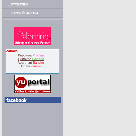
:: STATISTIKA
:: TIPOVI ČLANSTVA
Zabava
Kupovina
Prodaja
Ljubavno
Gnezdo
Apartman
Bansko
Crtani
Filmovi