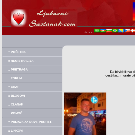
Jezici :
:: POČETNA
:: REGISTRACIJA
:: PRETRAGA
Da bi videli sve d
cestitku... morate b
:: FORUM
:: CHAT
:: BLOGOVI
:: CLANAK
:: POMOĆ
:: PRIJAVA ZA NOVE PROFILE
:: LINKOVI