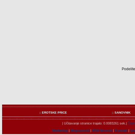
Podelite
:: EROTSKE PRICE
:: SANOVNIK
| Učitavanje stranice trajalo: 0.0083261 sek.|
Člano
Marketing
|
Mogucnosti
|
RSS Novosti
|
Kontakt
|
Us