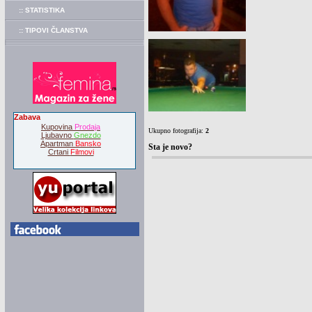
:: STATISTIKA
:: TIPOVI ČLANSTVA
Zabava
Kupovina
Prodaja
Ukupno fotografija:
2
Ljubavno
Gnezdo
Apartman
Bansko
Sta je novo?
Crtani
Filmovi