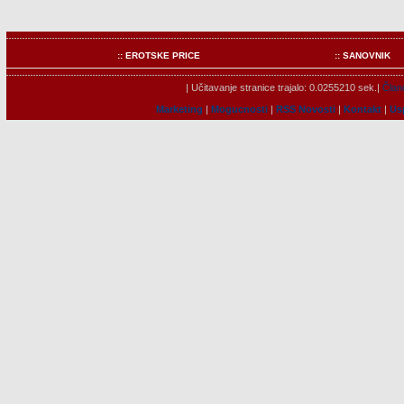
:: EROTSKE PRICE
:: SANOVNIK
| Učitavanje stranice trajalo: 0.0255210 sek.|
Člano
Marketing
|
Mogucnosti
|
RSS Novosti
|
Kontakt
|
Us