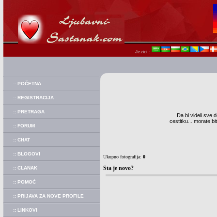
Jezici :
:: POČETNA
:: REGISTRACIJA
:: PRETRAGA
Da bi videli sve d
cestitku... morate b
:: FORUM
:: CHAT
:: BLOGOVI
Ukupno fotografija:
0
Sta je novo?
:: CLANAK
:: POMOĆ
:: PRIJAVA ZA NOVE PROFILE
:: LINKOVI