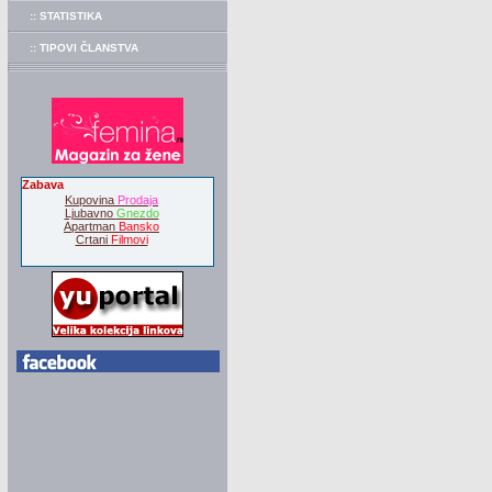
:: STATISTIKA
:: TIPOVI ČLANSTVA
Zabava
Kupovina
Prodaja
Ljubavno
Gnezdo
Apartman
Bansko
Crtani
Filmovi