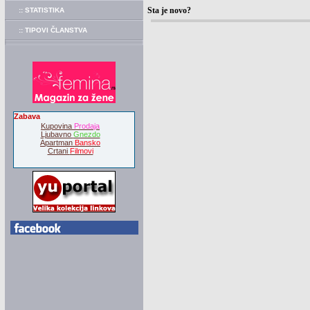
Sta je novo?
:: STATISTIKA
:: TIPOVI ČLANSTVA
Zabava
Kupovina
Prodaja
Ljubavno
Gnezdo
Apartman
Bansko
Crtani
Filmovi