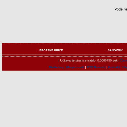
Podelite
:: EROTSKE PRICE
:: SANOVNIK
| Učitavanje stranice trajalo: 0.0066750 sek.|
Člano
Marketing
|
Mogucnosti
|
RSS Novosti
|
Kontakt
|
Us