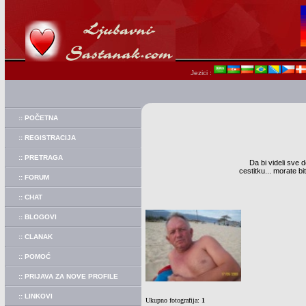
Jezici :
:: POČETNA
:: REGISTRACIJA
:: PRETRAGA
Da bi videli sve d
cestitku... morate b
:: FORUM
:: CHAT
:: BLOGOVI
:: CLANAK
:: POMOĆ
:: PRIJAVA ZA NOVE PROFILE
:: LINKOVI
Ukupno fotografija:
1