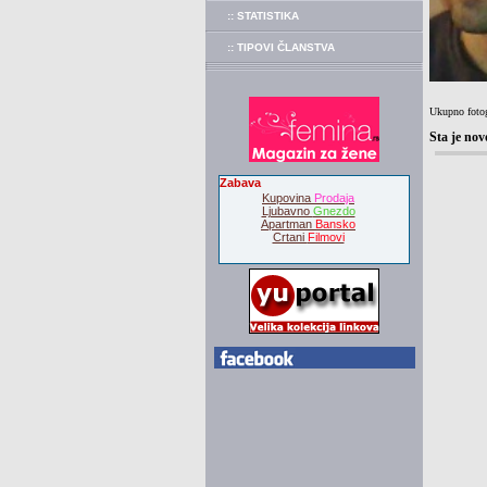
:: STATISTIKA
:: TIPOVI ČLANSTVA
Ukupno fotog
Sta je nov
Zabava
Kupovina
Prodaja
Ljubavno
Gnezdo
Apartman
Bansko
Crtani
Filmovi