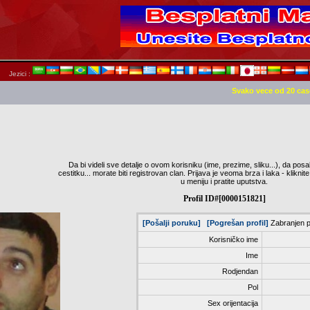
Jezici :
Svako vece od 20 cas
Da bi videli sve detalje o ovom korisniku (ime, prezime, sliku...), da posa
cestitku... morate biti registrovan clan. Prijava je veoma brza i laka - klik
u meniju i pratite uputstva.
Profil ID#[0000151821]
[Pošalji poruku]
[Pogrešan profil]
Zabranjen p
Korisničko ime
Ime
Rodjendan
Pol
Sex orijentacija