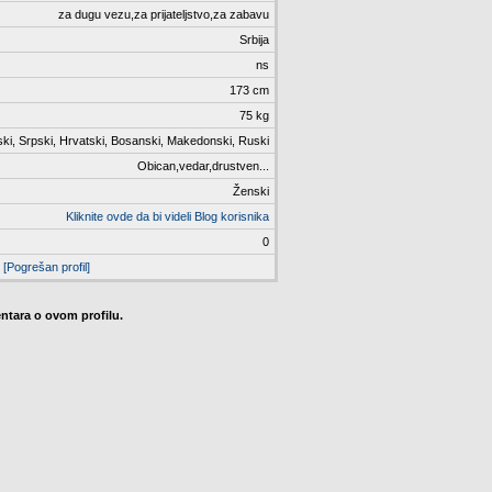
za dugu vezu,za prijateljstvo,za zabavu
Srbija
ns
173 cm
75 kg
ki, Srpski, Hrvatski, Bosanski, Makedonski, Ruski
Obican,vedar,drustven...
Ženski
Kliknite ovde da bi videli Blog korisnika
0
[Pogrešan profil]
tara o ovom profilu.