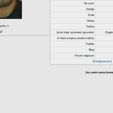
Tip veze
Zemlja
Grad
Visina
rafija:
1
Težina
o?
Jezici koje razumete (govorite)
Engles
O meni (i kakvu osobu tražim)
Tražite
Blog
Forum odgovori
[Pošalji poruku]
Jos uvek nema komen