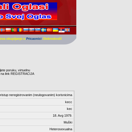
ova okupljanje u
Pricaonici
. Dobrodosli!
ljete poruku, virtuelnu
nite na link REGISTRACIJA
ristup neregistrovanim (neulogovanim) korisnicima
kecc
kec
18. Avg 1979.
Muški
Heterosexualna