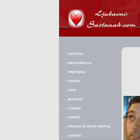
:: POČETNA
:: REGISTRACIJA
:: PRETRAGA
:: FORUM
:: CHAT
:: BLOGOVI
:: CLANAK
:: POMOĆ
:: PRIJAVA ZA NOVE PROFILE
:: LINKOVI