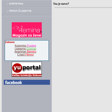
Sta je novo?
:: STATISTIKA
:: TIPOVI ČLANSTVA
Zabava
Kupovina
Prodaja
Ljubavno
Gnezdo
Apartman
Bansko
Crtani
Filmovi