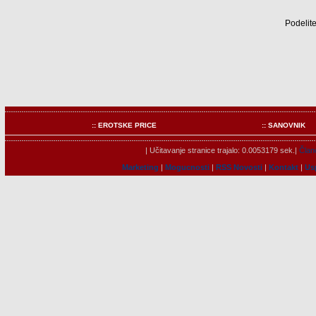
Podelite
:: EROTSKE PRICE
:: SANOVNIK
| Učitavanje stranice trajalo: 0.0053179 sek.|
Člano
Marketing
|
Mogucnosti
|
RSS Novosti
|
Kontakt
|
Us