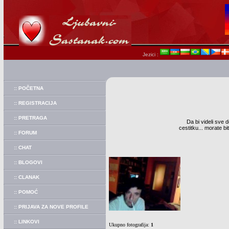
Jezici :
:: POČETNA
:: REGISTRACIJA
:: PRETRAGA
Da bi videli sve d
cestitku... morate b
:: FORUM
:: CHAT
:: BLOGOVI
:: CLANAK
:: POMOĆ
:: PRIJAVA ZA NOVE PROFILE
:: LINKOVI
Ukupno fotografija:
1