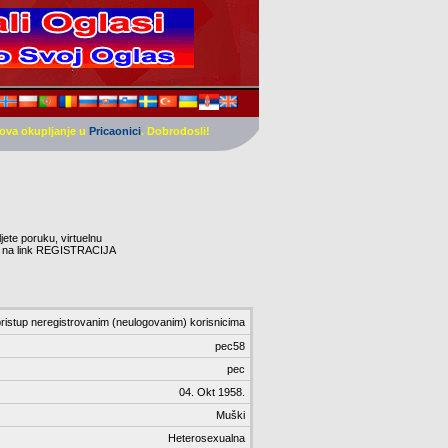
ova okupljanje u
Pricaonici
. Dobrodosli!
ljete poruku, virtuelnu
nite na link REGISTRACIJA
ristup neregistrovanim (neulogovanim) korisnicima
pec58
pec
04. Okt 1958.
Muški
Heterosexualna