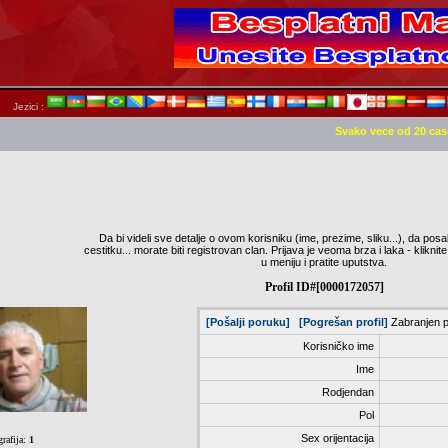
Jezici :
Svako vece od 20 cas
Da bi videli sve detalje o ovom korisniku (ime, prezime, sliku...), da posa
cestitku... morate biti registrovan clan. Prijava je veoma brza i laka - klik
u meniju i pratite uputstva.
Profil ID#[0000172057]
[Pošalji poruku]
[Pogrešan profil]
Zabranjen p
Korisničko ime
Ime
Rodjendan
Pol
Sex orijentacija
rafija:
1