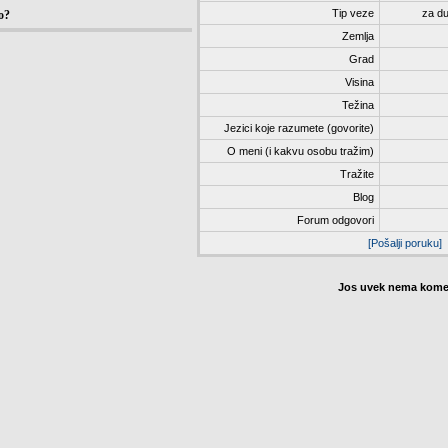
Tip veze
za du
o?
Zemlja
Grad
Visina
Težina
Jezici koje razumete (govorite)
O meni (i kakvu osobu tražim)
Tražite
Blog
Forum odgovori
[Pošalji poruku]
Jos uvek nema komen