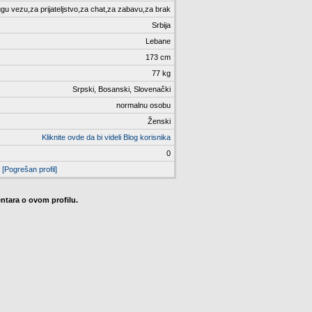
gu vezu,za prijateljstvo,za chat,za zabavu,za brak
Srbija
Lebane
173 cm
77 kg
Srpski, Bosanski, Slovenački
normalnu osobu
Ženski
Kliknite ovde da bi videli Blog korisnika
0
[Pogrešan profil]
tara o ovom profilu.