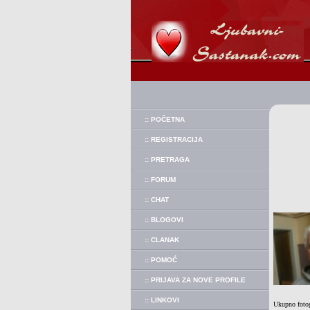
:: POČETNA
:: REGISTRACIJA
:: PRETRAGA
:: FORUM
:: CHAT
:: BLOGOVI
:: CLANAK
:: POMOĆ
:: PRIJAVA ZA NOVE PROFILE
:: LINKOVI
Ukupno fotog