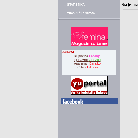
Sta je nov
:: STATISTIKA
:: TIPOVI ČLANSTVA
Zabava
Kupovina
Prodaja
Ljubavno
Gnezdo
Apartman
Bansko
Crtani
Filmovi