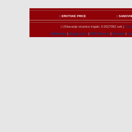
:: EROTSKE PRICE
:: SANOVN
| Učitavanje stranice trajalo: 0.0027082 sek.|
Člano
Marketing
|
Mogucnosti
|
RSS Novosti
|
Kontakt
|
Us