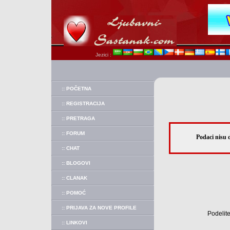
Jezici :
:: POČETNA
:: REGISTRACIJA
:: PRETRAGA
:: FORUM
Podaci nisu d
:: CHAT
:: BLOGOVI
:: CLANAK
:: POMOĆ
:: PRIJAVA ZA NOVE PROFILE
Podelite
:: LINKOVI