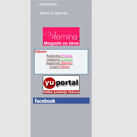
:: STATISTIKA
:: TIPOVI ČLANSTVA
Zabava
Kupovina
Prodaja
Ljubavno
Gnezdo
Apartman
Bansko
Crtani
Filmovi