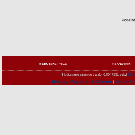
Podelite
:: EROTSKE PRICE
:: SANOVNIK
| Učitavanje stranice trajalo: 0.0047531 sek.|
Člano
Marketing
|
Mogucnosti
|
RSS Novosti
|
Kontakt
|
Us