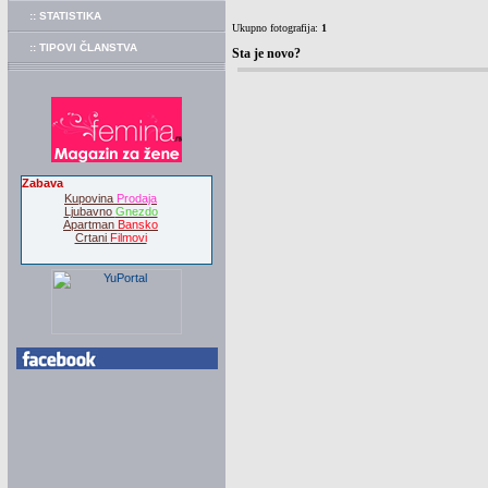
:: STATISTIKA
Ukupno fotografija:
1
:: TIPOVI ČLANSTVA
Sta je novo?
Zabava
Kupovina
Prodaja
Ljubavno
Gnezdo
Apartman
Bansko
Crtani
Filmovi