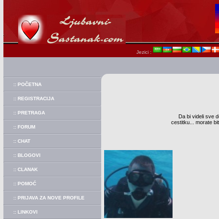
Jezici :
:: POČETNA
:: REGISTRACIJA
:: PRETRAGA
Da bi videli sve d
cestitku... morate b
:: FORUM
:: CHAT
:: BLOGOVI
:: CLANAK
:: POMOĆ
:: PRIJAVA ZA NOVE PROFILE
:: LINKOVI