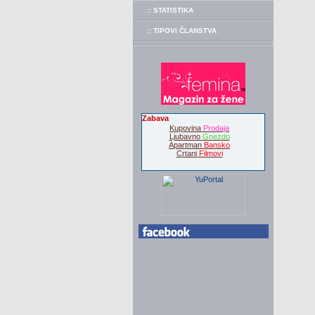
:: STATISTIKA
:: TIPOVI ČLANSTVA
Zabava
Kupovina
Prodaja
Ljubavno
Gnezdo
Apartman
Bansko
Crtani
Filmovi