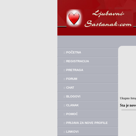
:: POČETNA
:: REGISTRACIJA
:: PRETRAGA
:: FORUM
:: CHAT
:: BLOGOVI
Ukupno fotog
Sta je nov
:: CLANAK
:: POMOĆ
:: PRIJAVA ZA NOVE PROFILE
:: LINKOVI