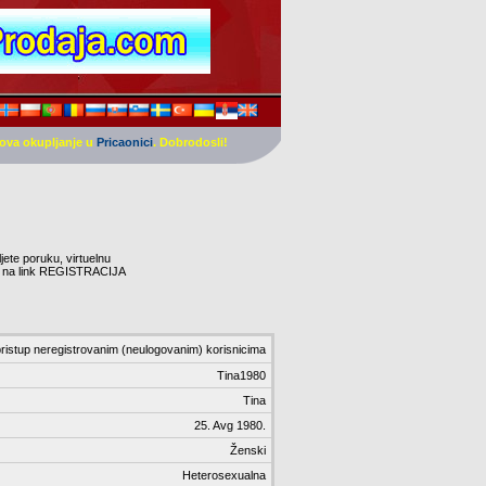
ova okupljanje u
Pricaonici
. Dobrodosli!
ljete poruku, virtuelnu
nite na link REGISTRACIJA
ristup neregistrovanim (neulogovanim) korisnicima
Tina1980
Tina
25. Avg 1980.
Ženski
Heterosexualna