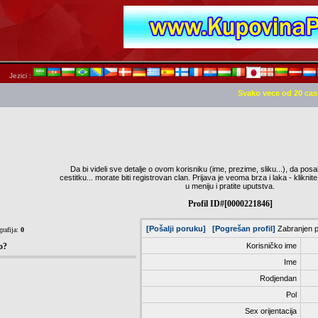
Jezici :
Svako vece od 20 cas
Da bi videli sve detalje o ovom korisniku (ime, prezime, sliku...), da posa
cestitku... morate biti registrovan clan. Prijava je veoma brza i laka - klik
u meniju i pratite uputstva.
Profil ID#[0000221846]
[Pošalji poruku]
[Pogrešan profil]
Zabranjen p
rafija:
0
o?
Korisničko ime
Ime
Rodjendan
Pol
Sex orijentacija