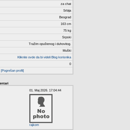
za chat
Srbija
Beograd
163 cm
75 kg
Srpski
Tražim opuštenog i duhovitog.
Muški
Kliknite ovde da bi videli Blog korisnika
0
[Pogrešan profil]
ntari
01. Maj 2026. 17:04:44
rajkom