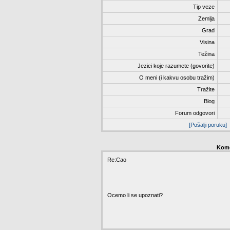
Tip veze
Zemlja
Grad
Visina
Težina
Jezici koje razumete (govorite)
O meni (i kakvu osobu tražim)
Tražite
Blog
Forum odgovori
[Pošalji poruku]
Kome
Re:Cao
Ocemo li se upoznati?