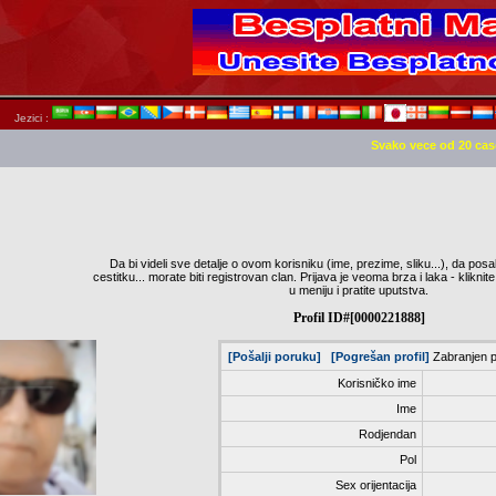
Jezici :
Svako vece od 20 cas
Da bi videli sve detalje o ovom korisniku (ime, prezime, sliku...), da posa
cestitku... morate biti registrovan clan. Prijava je veoma brza i laka - klik
u meniju i pratite uputstva.
Profil ID#[0000221888]
[Pošalji poruku]
[Pogrešan profil]
Zabranjen p
Korisničko ime
Ime
Rodjendan
Pol
Sex orijentacija