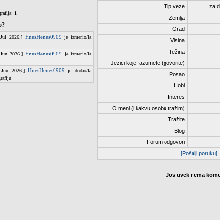
Tip veze
za d
rafija:
1
Zemlja
o?
Grad
Visina
Težina
Jezici koje razumete (govorite)
Posao
Hobi
Interes
O meni (i kakvu osobu tražim)
Tražite
Blog
Forum odgovori
[Pošalji poruku]
Jos uvek nema komen