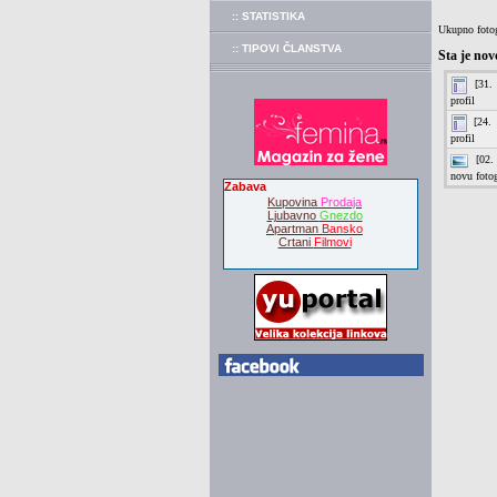
:: STATISTIKA
Ukupno fotog
:: TIPOVI ČLANSTVA
Sta je nov
Zabava
Kupovina
Prodaja
Ljubavno
Gnezdo
Apartman
Bansko
Crtani
Filmovi