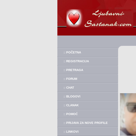
:: POČETNA
:: REGISTRACIJA
:: PRETRAGA
:: FORUM
:: CHAT
:: BLOGOVI
:: CLANAK
:: POMOĆ
:: PRIJAVA ZA NOVE PROFILE
:: LINKOVI