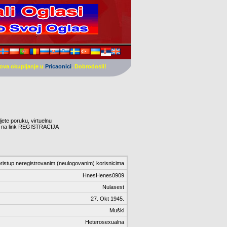
ova okupljanje u
Pricaonici
. Dobrodosli!
ljete poruku, virtuelnu
nite na link REGISTRACIJA
ristup neregistrovanim (neulogovanim) korisnicima
HnesHenes0909
Nulasest
27. Okt 1945.
Muški
Heterosexualna