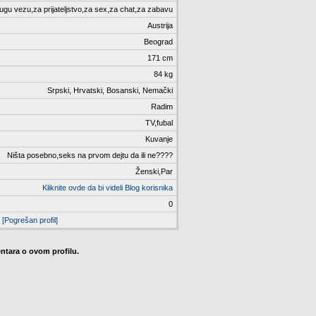
ugu vezu,za prijateljstvo,za sex,za chat,za zabavu
Austrija
Beograd
171 cm
84 kg
Srpski, Hrvatski, Bosanski, Nemački
Radim
TV,fubal
Kuvanje
Ništa posebno,seks na prvom dejtu da ili ne????
Ženski,Par
Kliknite ovde da bi videli Blog korisnika
0
[Pogrešan profil]
tara o ovom profilu.