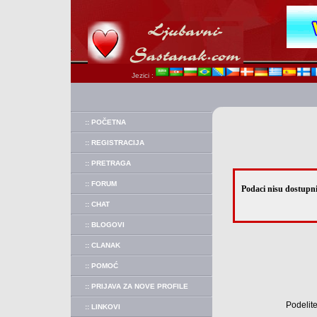
Jezici :
:: POČETNA
:: REGISTRACIJA
:: PRETRAGA
:: FORUM
Podaci nisu dostupni
:: CHAT
:: BLOGOVI
:: CLANAK
:: POMOĆ
:: PRIJAVA ZA NOVE PROFILE
Podelite
:: LINKOVI