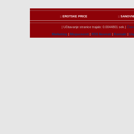
:: EROTSKE PRICE
:: SANOVN
| Učitavanje stranice trajalo: 0.0044801 sek.|
Člano
Marketing
|
Mogucnosti
|
RSS Novosti
|
Kontakt
|
Us