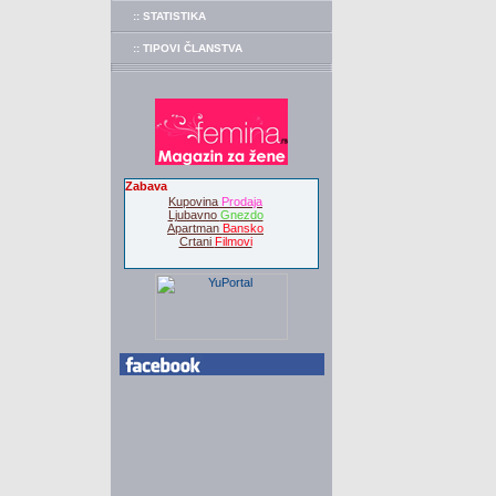
:: STATISTIKA
:: TIPOVI ČLANSTVA
Zabava
Kupovina
Prodaja
Ljubavno
Gnezdo
Apartman
Bansko
Crtani
Filmovi