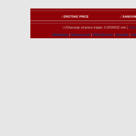
:: EROTSKE PRICE
:: SANOVN
| Učitavanje stranice trajalo: 0.0030632 sek.|
Člano
Marketing
|
Mogucnosti
|
RSS Novosti
|
Kontakt
|
Us