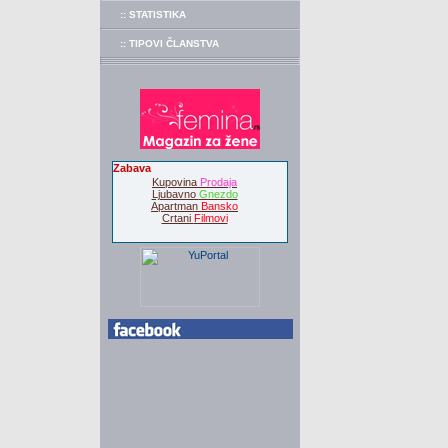
:: STATISTIKA
:: TIPOVI ČLANSTVA
Zabava
Kupovina
Prodaja
Ljubavno
Gnezdo
Apartman
Bansko
Crtani
Filmovi