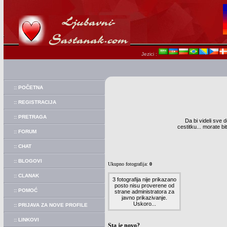
Jezici :
:: POČETNA
:: REGISTRACIJA
:: PRETRAGA
Da bi videli sve d
cestitku... morate b
:: FORUM
:: CHAT
:: BLOGOVI
Ukupno fotografija:
0
:: CLANAK
3 fotografija nije prikazano
posto nisu proverene od
:: POMOĆ
strane administratora za
javno prikazivanje.
Uskoro...
:: PRIJAVA ZA NOVE PROFILE
:: LINKOVI
Sta je novo?