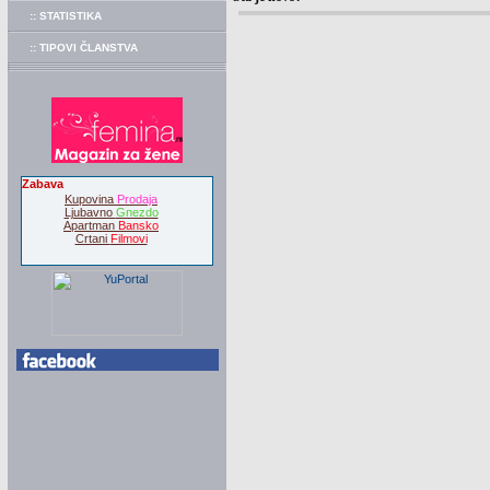
:: STATISTIKA
:: TIPOVI ČLANSTVA
Zabava
Kupovina
Prodaja
Ljubavno
Gnezdo
Apartman
Bansko
Crtani
Filmovi