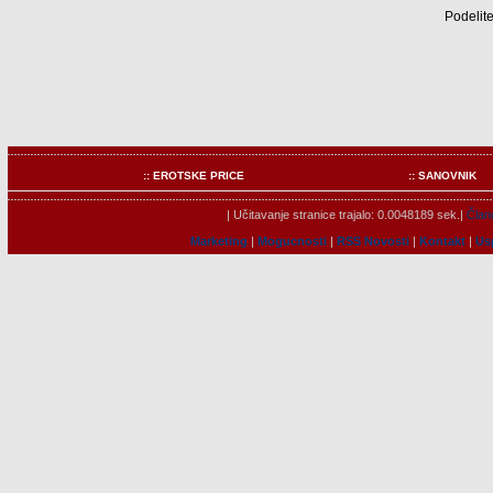
Podelite
:: EROTSKE PRICE
:: SANOVNIK
| Učitavanje stranice trajalo: 0.0048189 sek.|
Člano
Marketing
|
Mogucnosti
|
RSS Novosti
|
Kontakt
|
Us