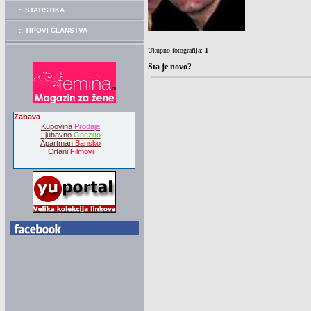
:: STATISTIKA
:: TIPOVI ČLANSTVA
Ukupno fotografija:
1
Sta je novo?
Zabava
Kupovina
Prodaja
Ljubavno
Gnezdo
Apartman
Bansko
Crtani
Filmovi