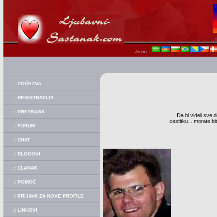
Jezici :
:: POČETNA
:: REGISTRACIJA
:: PRETRAGA
Da bi videli sve d
cestitku... morate b
:: FORUM
:: CHAT
:: BLOGOVI
:: CLANAK
:: POMOĆ
:: PRIJAVA ZA NOVE PROFILE
:: LINKOVI