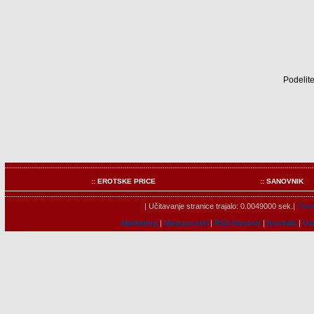
Podelite
:: EROTSKE PRICE
:: SANOVNIK
| Učitavanje stranice trajalo: 0.0049000 sek.|
Člano
Marketing
|
Mogucnosti
|
RSS Novosti
|
Kontakt
|
Us