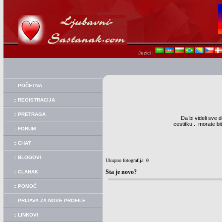
Jezici :
:: POČETNA
:: REGISTRACIJA
:: PRETRAGA
Da bi videli sve d
cestitku... morate b
:: FORUM
:: CHAT
:: BLOGOVI
Ukupno fotografija:
0
Sta je novo?
:: CLANAK
:: POMOĆ
:: PRIJAVA ZA NOVE PROFILE
:: LINKOVI