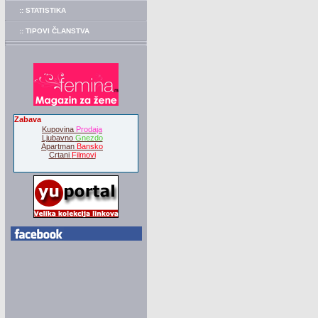
:: STATISTIKA
:: TIPOVI ČLANSTVA
Zabava
Kupovina
Prodaja
Ljubavno
Gnezdo
Apartman
Bansko
Crtani
Filmovi