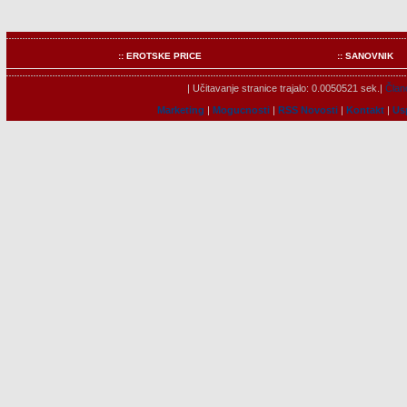
:: EROTSKE PRICE
:: SANOVNIK
| Učitavanje stranice trajalo: 0.0050521 sek.|
Člano
Marketing
|
Mogucnosti
|
RSS Novosti
|
Kontakt
|
Us