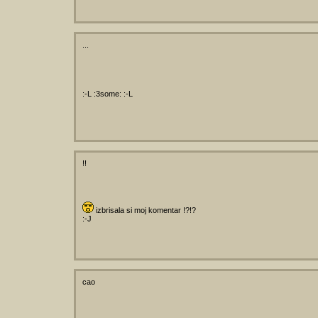
...
:-L :3some: :-L
!!
izbrisala si moj komentar !?!?
:-J
cao