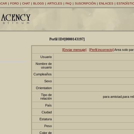
SCAR
|
FORO
|
CHAT
|
BLOGS
|
ARTICLES
|
FAQ
|
SUSCRIPCIÓN
|
ENLACES
|
ESTADÍSTI
Perfil ID#[0000143197]
[Enviar mensaje]
[Perfil incorrecto]
Area solo pa
Usuario
Nombre de
usuario
Cumpleaños
Sexo
Orientation
Tipo de
para amistad,para rel
relación
País
Ciudad
Estatura
Peso
Color de