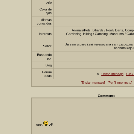
pelo
Color de
ojos
Idiomas
conocidos
Animals/Pets, Billiards / Pool / Darts, Comp
Interests
Gardening, Hiking / Camping, Museums / Galleri
Ja sam u paru i zainteresovana sam za pozn
Sobre
osobom,koja bi
Buscando
por
Blog
Forum
8 ,
Ultimo mensaje
,
Click
posts
[Enviar mensaje]
[Perfil incorrecto]
Comments
!
i opet
;-K