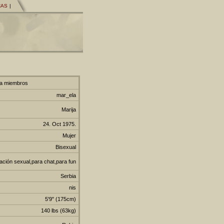
CAS
|
ra miembros
mar_ela
Marija
24. Oct 1975.
Mujer
Bisexual
ación sexual,para chat,para fun
Serbia
nis
5'9" (175cm)
140 lbs (63kg)