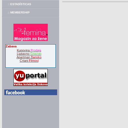
:: ESTADÍSTICAS
:: MEMBERSHIP
Zabava
Kupovina
Prodaja
Ljubavno
Gnezdo
Apartman
Bansko
Crtani
Filmovi