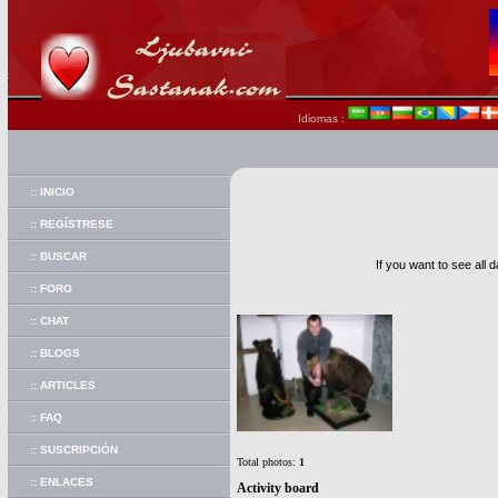
Idiomas :
:: INICIO
:: REGÍSTRESE
:: BUSCAR
If you want to see all 
:: FORO
:: CHAT
:: BLOGS
:: ARTICLES
:: FAQ
:: SUSCRIPCIÓN
Total photos:
1
:: ENLACES
Activity board