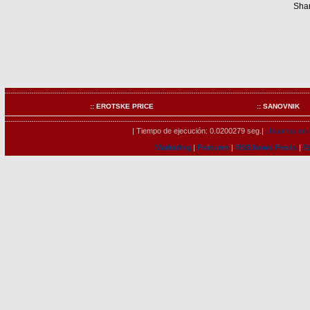
Shar
:: EROTSKE PRICE
:: SANOVNIK
| Tiempo de ejecución: 0.0200279 seg.|
Usuarios en l
Marketing
|
Features
|
RSS News Feeds
|
E