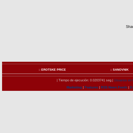
Shar
:: EROTSKE PRICE
:: SANOVNIK
| Tiempo de ejecución: 0.0203741 seg.|
Usuarios en l
Marketing
|
Features
|
RSS News Feeds
|
E