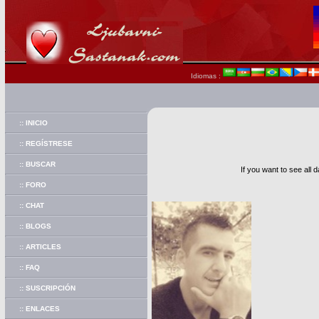
Idiomas :
:: INICIO
:: REGÍSTRESE
:: BUSCAR
If you want to see all 
:: FORO
:: CHAT
:: BLOGS
:: ARTICLES
:: FAQ
:: SUSCRIPCIÓN
:: ENLACES