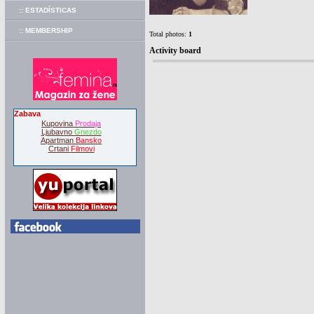
:: ESTADÍSTICAS
:: MEMBERSHIP
Total photos:
1
Activity board
Zabava
Kupovina
Prodaja
Ljubavno
Gnezdo
Apartman
Bansko
Crtani
Filmovi