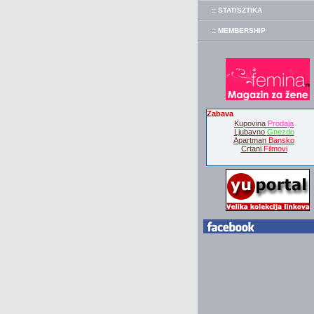
:: STATISZTIKA
:: MEMBERSHIP
Zabava
Kupovina
Prodaja
Ljubavno
Gnezdo
Apartman
Bansko
Crtani
Filmovi