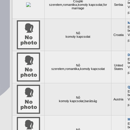
Couple
b
szerelem,romantika,komoly kapcsolat,for
Serbia
V
marriage
F
k
E
b
Nõ
Croatia
V
komoly kapcsolat
F
D
E
b
Nõ
United
V
szerelem,romantika,komoly kapcsolat
States
F
Q
E
b
Nõ
Austria
V
komoly kapcsolat,barátság
F
M
b
Nõ