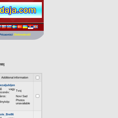
Pricaonici
. Dobrodosli!
999]
Additional information
ezaljubljen
Elõ vagy
Tvoj
ecenév:
áros:
Novi Sad
Photos
énykép:
unavailable
ole_Bre86