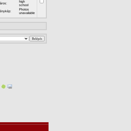
high
áros:
school
Photos
énykép:
unavailable