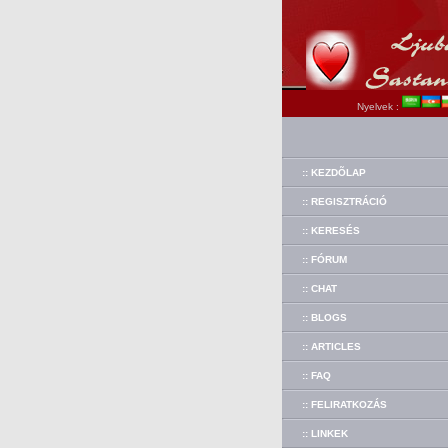
Nyelvek :
:: KEZDÕLAP
:: REGISZTRÁCIÓ
:: KERESÉS
:: FÓRUM
:: CHAT
:: BLOGS
:: ARTICLES
:: FAQ
:: FELIRATKOZÁS
:: LINKEK