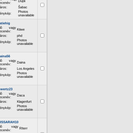
Dupli
ecenév:
áros:
Šabac
Photos
énykép:
unavailable
atiehig
lõ vagy
Ktiwe
ecenév:
áros:
phd
Photos
énykép:
unavailable
aina56
lõ vagy
Daina
ecenév:
áros:
Los Angeles
Photos
énykép:
unavailable
wertz23
lõ vagy
Daca
ecenév:
áros:
Klagenfurt
Photos
énykép:
unavailable
ISSARAH10
Elõ vagy
RIterr
ecenév: