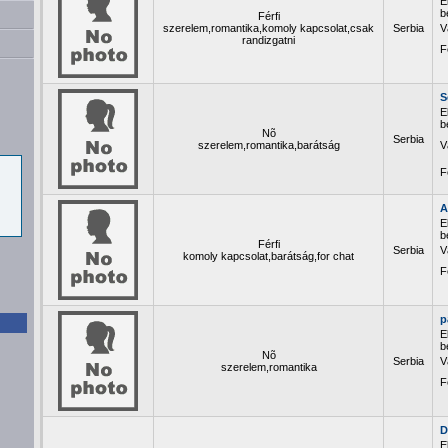
E
b
Férfi
szerelem,romantika,komoly kapcsolat,csak
Serbia
V
randizgatni
F
S
E
b
Nõ
Serbia
szerelem,romantika,barátság
V
F
A
E
b
Férfi
Serbia
V
komoly kapcsolat,barátság,for chat
F
p
E
b
Nõ
Serbia
V
szerelem,romantika
F
D