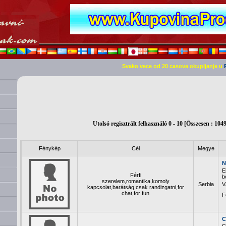
Svako vece od 20 casova okupljanje u
Utolsó regisztrált felhasználó 0 - 10 [Összesen : 104
Fénykép
Cél
Megye
N
Férfi
b
szerelem,romantika,komoly
Serbia
V
kapcsolat,barátság,csak randizgatni,for
chat,for fun
F
C