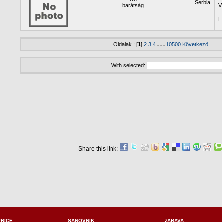
Serbia
barátság
V
F
Oldalak : [
1
]
2
3
4
. . .
10500
Következõ
With selected:
Share this link:
PRICE
:: SANOVNIK
:: ZABAVA