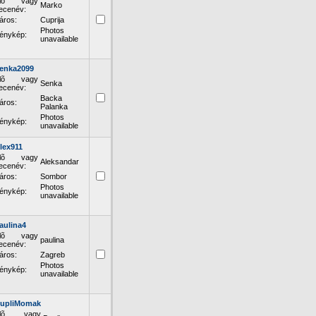
lõ vagy
Marko
ecenév:
áros:
Cuprija
Photos
énykép:
unavailable
enka2099
lõ vagy
Senka
ecenév:
Backa
áros:
Palanka
Photos
énykép:
unavailable
lex911
lõ vagy
Aleksandar
ecenév:
áros:
Sombor
Photos
énykép:
unavailable
aulina4
lõ vagy
paulina
ecenév:
áros:
Zagreb
Photos
énykép:
unavailable
upliMomak
Elõ vagy