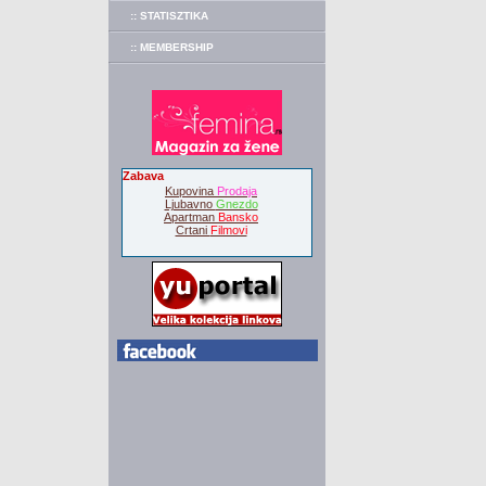
:: STATISZTIKA
:: MEMBERSHIP
Zabava
Kupovina
Prodaja
Ljubavno
Gnezdo
Apartman
Bansko
Crtani
Filmovi