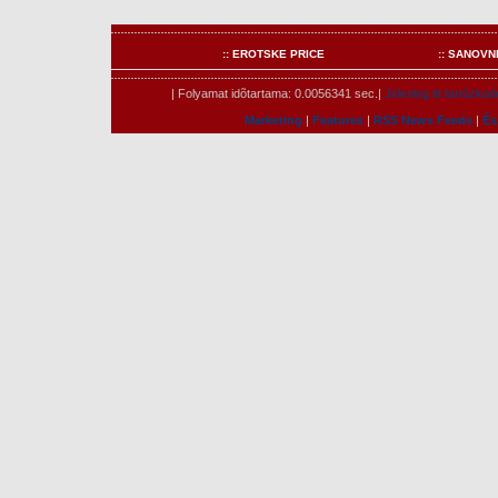
:: EROTSKE PRICE
:: SANOVN
| Folyamat idõtartama: 0.0056341 sec.|
Jelenleg itt tartózko
Marketing
|
Features
|
RSS News Feeds
|
És