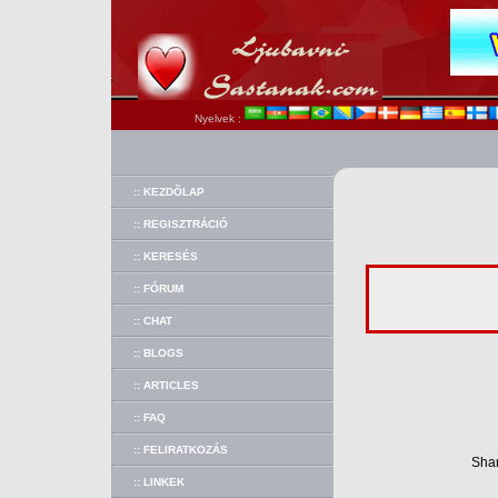
Nyelvek :
:: KEZDÕLAP
:: REGISZTRÁCIÓ
:: KERESÉS
:: FÓRUM
:: CHAT
:: BLOGS
:: ARTICLES
:: FAQ
:: FELIRATKOZÁS
Shar
:: LINKEK