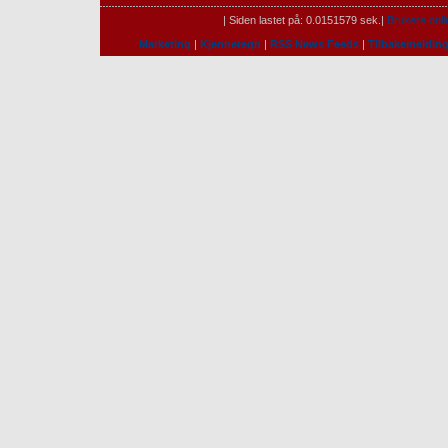
| Siden lastet på: 0.0151579 sek.|
Brukere onli
Marketing
|
Kjennetegn
|
RSS News Feeds
|
Tilbakemeldin