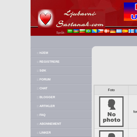
Språk :
:: HJEM
:: REGISTRERE
:: SØK
:: FORUM
:: CHAT
Foto
:: BLOGGER
:: ARTIKLER
fo
:: FAQ
:: ABONNEMENT
:: LINKER