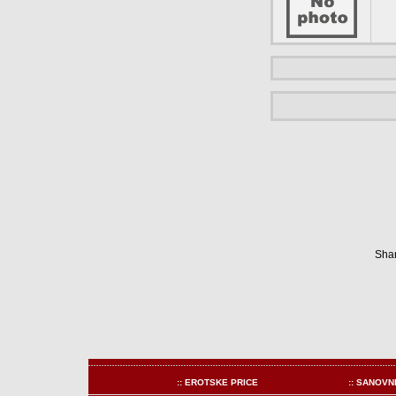
Shar
:: EROTSKE PRICE
:: SANOVN