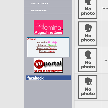
:: STATISTIKKER
for 
:: MEMBERSHIP
Zabava
Kupovina
Prodaja
Ljubavno
Gnezdo
Apartman
Bansko
Crtani
Filmovi
for