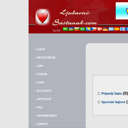
Språk :
:: HJEM
:: REGISTRERE
:: SØK
:: FORUM
:: CHAT
:: BLOGGER
::
(0)
Prijatelji Sajta
:: ARTIKLER
::
(
Sportski Sajtovi
:: FAQ
:: ABONNEMENT
:: LINKER