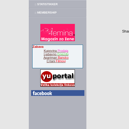
:: STATISTIKKER
:: MEMBERSHIP
Shar
Zabava
Kupovina
Prodaja
Ljubavno
Gnezdo
Apartman
Bansko
Crtani
Filmovi