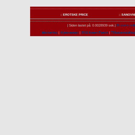
:: EROTSKE PRICE
:: SANOVN
| Siden lastet på: 0.0028939 sek.|
Brukere onli
Marketing
|
Kjennetegn
|
RSS News Feeds
|
Tilbakemeldin