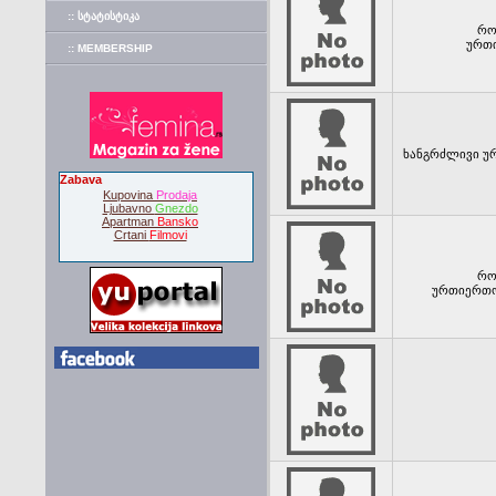
:: ᲡᲢᲐᲢᲘᲡᲢᲘᲙᲐ
რო
ურთი
:: MEMBERSHIP
ხანგრძლივი უ
Zabava
Kupovina
Prodaja
Ljubavno
Gnezdo
Apartman
Bansko
Crtani
Filmovi
რო
ურთიერთობ