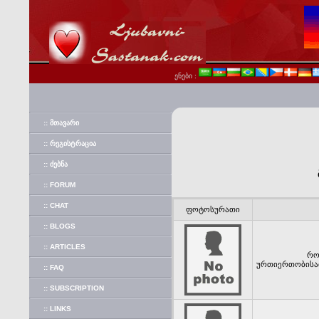
ენები :
:: ᲛᲗᲐᲕᲐᲠᲘ
:: ᲠᲔᲒᲘᲡᲢᲠᲐᲪᲘᲐ
:: ᲫᲔᲑᲜᲐ
:: FORUM
:: CHAT
ფოტოსურათი
:: BLOGS
:: ARTICLES
რო
ურთიერთობისათ
:: FAQ
:: SUBSCRIPTION
:: LINKS