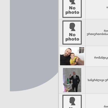
ი
რო
ურთიერთობისათ
რომანტიკის
ხანგრძლივი უ
რო