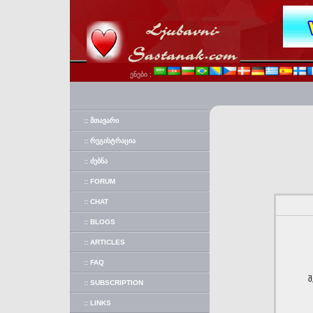
ენები :
:: ᲛᲗᲐᲕᲐᲠᲘ
:: ᲠᲔᲒᲘᲡᲢᲠᲐᲪᲘᲐ
:: ᲫᲔᲑᲜᲐ
:: FORUM
:: CHAT
:: BLOGS
:: ARTICLES
:: FAQ
შ
:: SUBSCRIPTION
:: LINKS