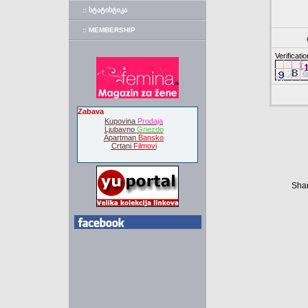
:: ᲡᲢᲐᲢᲘᲡᲢᲘᲙᲐ
:: MEMBERSHIP
Verificatio
Zabava
Kupovina
Prodaja
Ljubavno
Gnezdo
Apartman
Bansko
Crtani
Filmovi
Shar