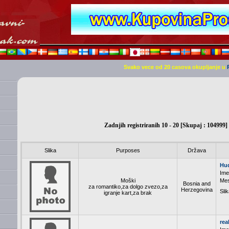
Svako vece od 20 casova okupljanje u
Zadnjih registriranih 10 - 20 [Skupaj : 104999]
Slika
Purposes
Država
Hu
Ime
Moški
Mes
Bosnia and
za romantiko,za dolgo zvezo,za
Herzegovina
Slik
igranje kart,za brak
rea