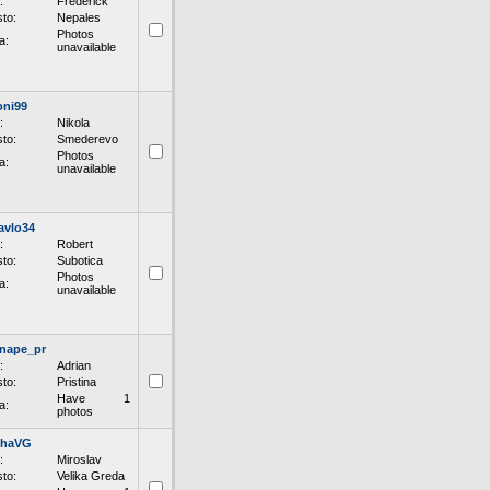
:
Frederick
to:
Nepales
Photos
a:
unavailable
oni99
:
Nikola
to:
Smederevo
Photos
a:
unavailable
avlo34
:
Robert
to:
Subotica
Photos
a:
unavailable
nape_pr
:
Adrian
to:
Pristina
Have 1
a:
photos
shaVG
:
Miroslav
to:
Velika Greda