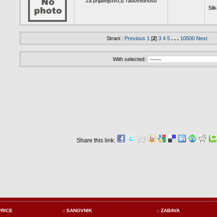
za prijateljstvo,iz radovednosti
Slik
Strani :
Previous
1
[
2
]
3
4
5
. . .
10500
Next
With selected:
Share this link:
PRICE
:: SANOVNIK
:: ZABAVA