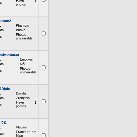
Have 1
a:
photos
antom2
:
Phantom
to:
Budva
Photos
a:
unavailable
otivanborac
:
Emotivni
to:
Niš
Photos
a:
unavailable
1Djole
:
Djordje
to:
Zrenjanin
Have 1
a:
photos
f011
:
Vladimir
Frankfurt am
to:
Main