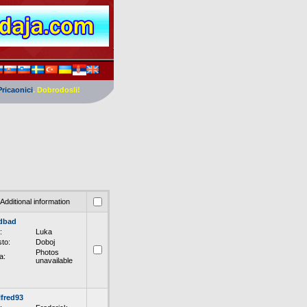
Pricaonici
. Dobrodosli!
Additional information
dbad
:
Luka
to:
Doboj
Photos
a:
unavailable
lfred93