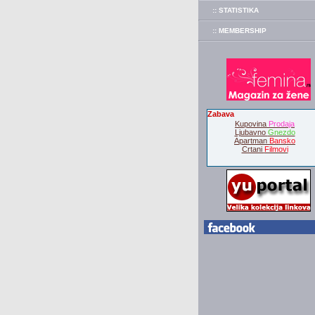
:: STATISTIKA
:: MEMBERSHIP
Zabava
Kupovina
Prodaja
Ljubavno
Gnezdo
Apartman
Bansko
Crtani
Filmovi