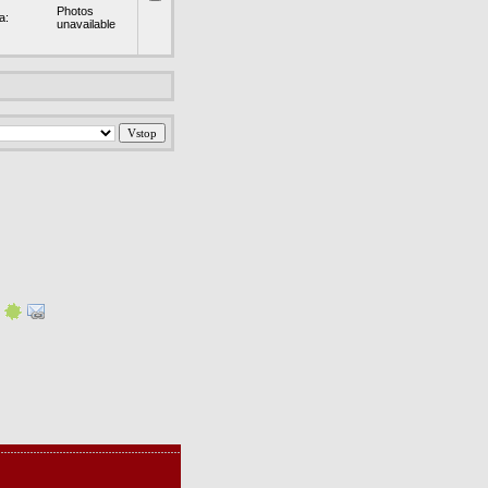
Photos
a:
unavailable