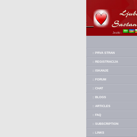
Jeziki :
:: PRVA STRAN
:: REGISTRACIJA
:: ISKANJE
:: FORUM
:: CHAT
:: BLOGS
:: ARTICLES
:: FAQ
:: SUBSCRIPTION
:: LINKS