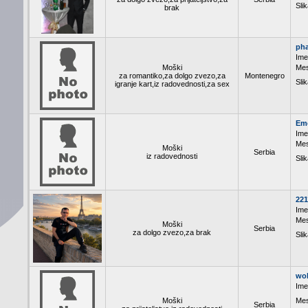
Slik
brak
ph
Ime
Moški
Mes
za romantiko,za dolgo zvezo,za
Montenegro
Slik
igranje kart,iz radovednosti,za sex
Em
Ime
Mes
Moški
Serbia
iz radovednosti
Slik
221
Ime
Mes
Moški
Serbia
za dolgo zvezo,za brak
Slik
wol
Ime
Moški
Mes
Serbia