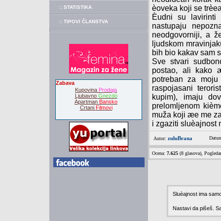
èoveka koji se trèe
:: STATISTIKA
Èudni su lavirint
:: TIPOVI ČLANSTVA
nastupaju nepozna
neodgovorniji, a že
ljudskom mravinjaku
bih bio kakav sam s
Sve stvari sudbon
postao, ali kako 
potreban za moju
Zabava
raspojasani terori
Kupovina
Prodaja
Ljubavno
Gnezdo
kupim), imaju do
Apartman
Bansko
prelomljenom kièm
Crtani
Filmovi
muža koji æe me zad
i zgaziti sluèajnost 
zuluBrana
Datum
Autor:
Ocena:
7.625
(8 glasova), Pogled
Sluèajnost ima sam
Nastavi da pišeš. 