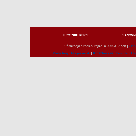
:: EROTSKE PRICE
:: SANOVN
| Učitavanje stranice trajalo: 0.0049372 sek.|
Člano
Marketing
|
Mogucnosti
|
RSS Novosti
|
Kontakt
|
Us