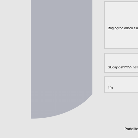
Bog ogrne odoru slu
Slucajnost????- netk
....
10+
Podelite