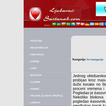
Jezici :
:: POČETNA
:: REGISTRACIJA
:: PRETRAGA
Kategorija:
Sve kategorije
:: FORUM
:: CHAT
:: BLOGOVI
Jednog oktobarsko
probijao kroz mas
:: CLANAK
duže korake no št
proceni vremena i 
:: POMOĆ
Pogledao je èasovni
:: PRIJAVA ZA NOVE PROFILE
Nekoliko blokova 
pogledao èasovnik. 
:: LINKOVI
neodluèan korak ka