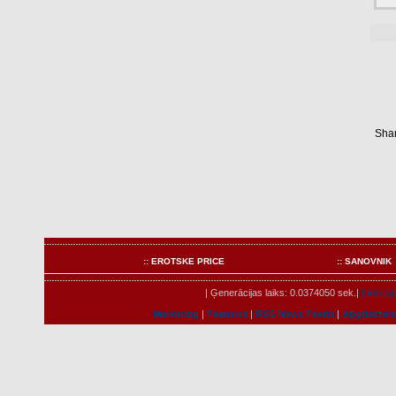
Shar
:: EROTSKE PRICE
:: SANOVNIK
| Ģenerācijas laiks: 0.0374050 sek.|
Lietotāju
Marketing
|
Features
|
RSS News Feeds
|
Apgrieztais