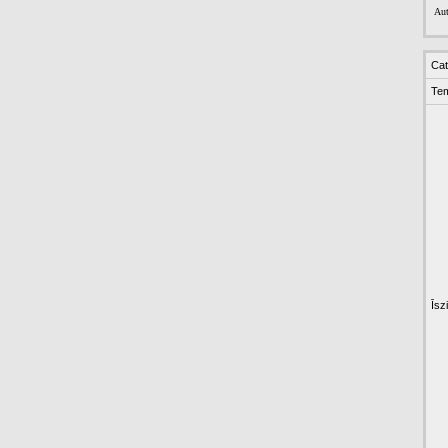
Aut
Cat
Te
Īsz