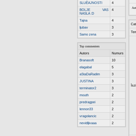
SLUÈAJNOSTI
4
Aut
BOLJE VAS
4
NASLA :D
Tajna
4
Cat
ljubav
3
Te
Samo zena
3
Top commenters
Autors
Numurs
Branasoft
10
elagabal
5
aStaDaRadim
3
JUSTINA
3
Īsz
terminator2
3
mouth
2
predragpei
2
lennon33
2
vragolancic
2
nevidljivaaa
2