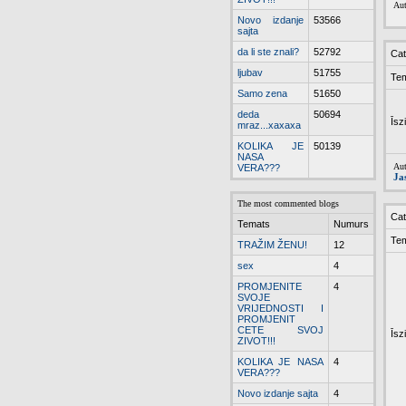
Aut
Novo izdanje
53566
sajta
da li ste znali?
52792
Cat
ljubav
51755
Te
Samo zena
51650
deda
50694
Īsz
mraz...xaxaxa
KOLIKA JE
50139
NASA
Aut
VERA???
Ja
The most commented blogs
Cat
Temats
Numurs
Te
TRAŽIM ŽENU!
12
sex
4
PROMJENITE
4
SVOJE
VRIJEDNOSTI I
PROMJENIT
CETE SVOJ
Īsz
ZIVOT!!!
KOLIKA JE NASA
4
VERA???
Novo izdanje sajta
4