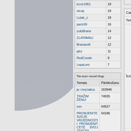
izvor1961
19
nicop
19
Cat
Lutak_z
18
Te
pariz69
16
zuluBrana
14
ZLATAMALI
12
Branasoft
12
gisz
11
RedCoode
9
LepaLeni
7
Īsz
The most viewed blogs
Temats
Pārlūkošanu
ja i moj tatica
163946
TRAŽIM
74935
ŽENU!
sex
54527
PROMJENITE
54186
SVOJE
VRIJEDNOSTI
I PROMJENIT
CETE SVOJ
ZIVOT!!!