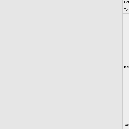
Cat
Te
Īsz
Aut