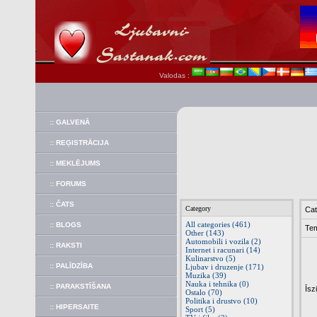
Valodas :
:: GALVENĀ
:: REĢISTRĀCIJA
:: MEKLĒJUMS
:: FORUMS
:: ČATS
Category
Cat
All categories (461)
:: BLOGS
Te
Other (143)
Automobili i vozila (2)
:: RAKSTI
Internet i racunari (14)
Kulinarstvo (5)
:: PALĪDZĪBA
Ljubav i druzenje (171)
Muzika (39)
Nauka i tehnika (0)
:: PARAKSTĪŠANA
Īsz
Ostalo (70)
Politika i drustvo (10)
:: HIPERSAITE
Sport (5)