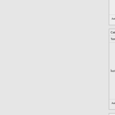
Aut
Cat
Te
Īsz
Aut