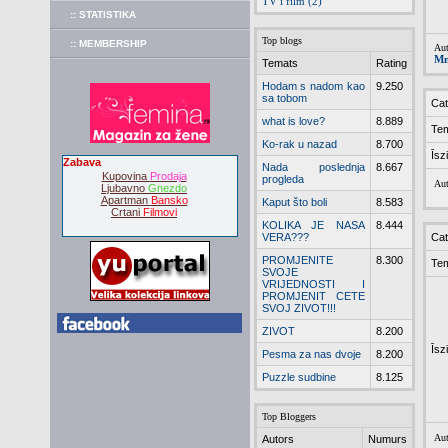
TV i film (2)
:: STATISTIKA
Top blogs
:: MEMBERSHIP
Aut
Mm
Temats
Rating
Hodam s nadom kao
9.250
sa tobom
Cat
what is love?
8.889
Te
Ko-rak u nazad
8.700
Īsz
Zabava
Nada poslednja
8.667
Kupovina
Prodaja
progleda
Aut
Ljubavno
Gnezdo
Apartman
Bansko
Kaput što boli
8.583
Crtani
Filmovi
KOLIKA JE NASA
8.444
VERA???
Cat
PROMJENITE
8.300
Te
SVOJE
VRIJEDNOSTI I
PROMJENIT CETE
SVOJ ZIVOT!!!
ZIVOT
8.200
Īsz
Pesma za nas dvoje
8.200
Puzzle sudbine
8.125
Top Bloggers
Aut
Autors
Numurs